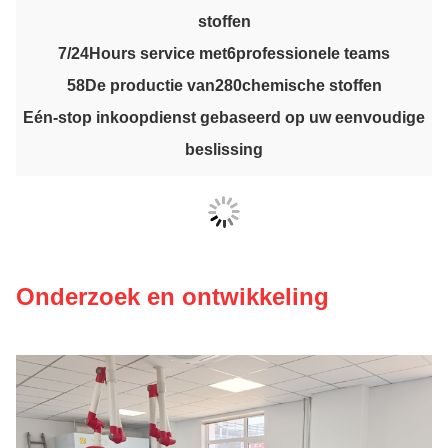
stoffen
7/24
Hours service met
6
professionele teams
58
De productie van
280
chemische stoffen
Eén-stop inkoopdienst gebaseerd op uw eenvoudige
beslissing
Onderzoek en ontwikkeling