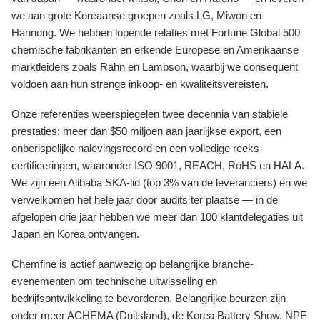
we aan grote Koreaanse groepen zoals LG, Miwon en
Hannong. We hebben lopende relaties met Fortune Global 500
chemische fabrikanten en erkende Europese en Amerikaanse
marktleiders zoals Rahn en Lambson, waarbij we consequent
voldoen aan hun strenge inkoop- en kwaliteitsvereisten.
Onze referenties weerspiegelen twee decennia van stabiele
prestaties: meer dan $50 miljoen aan jaarlijkse export, een
onberispelijke nalevingsrecord en een volledige reeks
certificeringen, waaronder ISO 9001, REACH, RoHS en HALA.
We zijn een Alibaba SKA-lid (top 3% van de leveranciers) en we
verwelkomen het hele jaar door audits ter plaatse — in de
afgelopen drie jaar hebben we meer dan 100 klantdelegaties uit
Japan en Korea ontvangen.
Chemfine is actief aanwezig op belangrijke branche-
evenementen om technische uitwisseling en
bedrijfsontwikkeling te bevorderen. Belangrijke beurzen zijn
onder meer ACHEMA (Duitsland), de Korea Battery Show, NPE