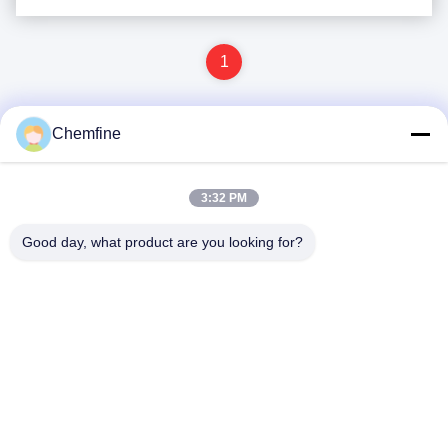
1
Chemfine
Snel contact
3:32 PM
Adres
Good day, what product are you looking for?
Zaal 924, Road van No.813 Yinxiu, Wuxi-Stad, Jiangsu,
China
Tel.
86- 510-82753588
E-mail
info@chemfineinternational.com