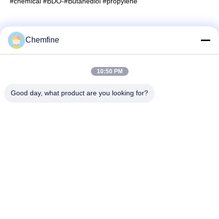
#chemical
#BDO-
#Butanediol
#propylene
Chemfine
Snel contact
10:50 PM
Adres
Good day, what product are you looking for?
Zaal 924, Road van No.813 Yinxiu, Wuxi-Stad, Jiangsu,
China
Tel.
86- 510-82753588
E-mail
info@chemfineinternational.com