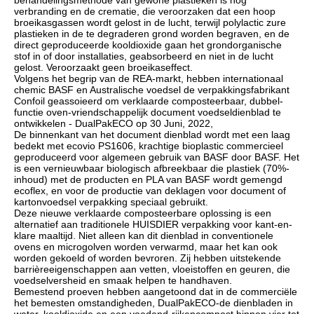
behandelingsmethode van gewone plastieken is nog
verbranding en de crematie, die veroorzaken dat een hoop
broeikasgassen wordt gelost in de lucht, terwijl polylactic zure
plastieken in de te degraderen grond worden begraven, en de
direct geproduceerde kooldioxide gaan het grondorganische
stof in of door installaties, geabsorbeerd en niet in de lucht
gelost. Veroorzaakt geen broeikaseffect.
Volgens het begrip van de REA-markt, hebben internationaal
chemic BASF en Australische voedsel de verpakkingsfabrikant
Confoil geassoieerd om verklaarde composteerbaar, dubbel-
functie oven-vriendschappelijk document voedseldienblad te
ontwikkelen - DualPakECO op 30 Juni, 2022,
De binnenkant van het document dienblad wordt met een laag
bedekt met ecovio PS1606, krachtige bioplastic commercieel
geproduceerd voor algemeen gebruik van BASF door BASF. Het
is een vernieuwbaar biologisch afbreekbaar die plastiek (70%-
inhoud) met de producten en PLA van BASF wordt gemengd
ecoflex, en voor de productie van deklagen voor document of
kartonvoedsel verpakking speciaal gebruikt.
Deze nieuwe verklaarde composteerbare oplossing is een
alternatief aan traditionele HUISDIER verpakking voor kant-en-
klare maaltijd. Niet alleen kan dit dienblad in conventionele
ovens en microgolven worden verwarmd, maar het kan ook
worden gekoeld of worden bevroren. Zij hebben uitstekende
barrièreeigenschappen aan vetten, vloeistoffen en geuren, die
voedselversheid en smaak helpen te handhaven.
Bemestend proeven hebben aangetoond dat in de commerciële
het bemesten omstandigheden, DualPakECO-de dienbladen in