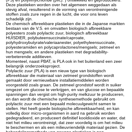
(PS) en polyvinylchloride (pvc). ) ontwikkeld en geproduceerd.
Deze plastieken worden over het algemeen weggedaan als
stevig afval, resulterend in de vorming van verontreinigende
stoffen zoals zure regen in de lucht, die voor ons leven
schadelijk zijn.
De chemisch afbreekbare plastieken die in de Japanse markten
bestaan van de V.S. en omvatten biologisch afbreekbare
polyesters zoals polylactic zuur, biologisch afbreekbaar
HUISDIER, polybuteensuccinate/caproate,
polyhydroxybutyrate/valeriaanester, polyethyleensuccinate,
polyesteramiden en polycaprolactones/mengsels; zetmeel en
hun mengsels; en andere plastieken met degradability-
verbeterende additieven.
Momenteel, naast PBAT, is PLA ook in het buitenland een zeer
belangrijk onderzoeksproject.
Polylactic zuur (PLA) is een nieuw type van biologisch
afbreekbaar die materiaal van zetmeel grondstoffen wordt
gemaakt door vernieuwbare installatiemiddelen worden
voorgesteld zoals graan. De zetmeel grondstof wordt in suiker
omgezet om glucose te verkrijgen, en van glucose en bepaalde
spanningen dan vergist om high-purity melkzuur te produceren,
en dan wordt de chemische synthesemethode gebruikt om
polylactic zuur met een bepaald molecuulgewicht samen te
stellen. Het heeft goede biologische afbreekbaarheid, en kan
volledig door micro-organismen in aard na gebruik worden
gedegradeerd, en produceert definitief kooldioxide en water, dat
niet het milieu verontreinigt, dat zeer voordelig is om het milieu
te beschermen en als een milieuvriendelijk materiaal gezien. De