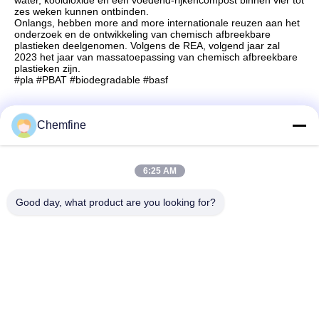
water, kooldioxide en een voedend-rijkencompost binnen vier tot
zes weken kunnen ontbinden.
Onlangs, hebben more and more internationale reuzen aan het
onderzoek en de ontwikkeling van chemisch afbreekbare
plastieken deelgenomen. Volgens de REA, volgend jaar zal
2023 het jaar van massatoepassing van chemisch afbreekbare
plastieken zijn.
#pla #PBAT #biodegradable #basf
Chemfine
Snel contact
6:25 AM
Adres
Good day, what product are you looking for?
Zaal 924, Road van No.813 Yinxiu, Wuxi-Stad, Jiangsu,
China
Tel.
86- 510-82753588
E-mail