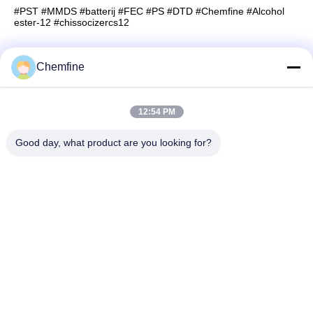
#PST #MMDS #batterij #FEC #PS #DTD #Chemfine #Alcohol
ester-12 #chissocizercs12
Chemfine
Snel contact
12:54 PM
Adres
Good day, what product are you looking for?
Zaal 924, Road van No.813 Yinxiu, Wuxi-Stad, Jiangsu,
China
Tel.
86- 510-82753588
E-mail
info@chemfineinternational.com