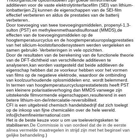
Thioorganische oplosmiddelen zijn goede filmvormende
additieven voor de vaste elektrolytinterfacefilm (SEI) van lithium-
ionbatterijen.Zij kunnen de eigenschappen van de SEI-film
effectief verbeteren en aldus de prestaties van de batterij
verbeteren..
Door toevoeging van twee toevoegingsmiddelen, propenyl-1,3-
sulton (PST) en methyleenmethaandisulfonaat (MMDS),de
effecten van de toevoegingsmiddelen op de
hoogtemperatuurcyclus en de hoogtemperatuuropslagprestaties
van het silicium-koolstofanodensysteem werden vergeleken en
samen gebruikt- Verbeteringen in vele opzichten.
Door de resultaten van de berekening van de functionele theorie
van de DFT-dichtheid van verschillende additieven te
analyseren,kan worden vastgesteld dat beide additieven de
eigenschap hebben dat ze voorkeur hebben voor het vormen
van films op de negatieve elektrode, waardoor de ontbinding
van koolzuurhoudende oplosmiddelen enz. wordt belemmerd.
In termen van hoogtemperatuurcyclusprestatietests heeft PST
een kleinere polarisatieverhoging dan MMDS vanwege zijn
uitstekende filmvormende eigenschappen,resulterend in een
betere lithium-ion-de/intercalatie-reversibiliteit.
CFI is een uitgebreid chemisch handelsbedrijf dat zich toelegt
op de inkoop van fijne chemicaliën over de hele wereld.
info@chemfineinternational.com
Het is de beste keuze voor u om uw toeleveringsketen te
stabiliseren.
De Commissie is van oordeel dat de in de eerste
alinea vermelde maatregelen in strijd zijn met het beginsel van
gelijke behandeling.
)