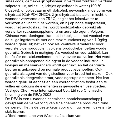
smaakloos, gemakkelijk oplosbaar in verdund zoutzuur, verdund
salpeterzuur, azijnzuur, lichtjes oplosbaar in water (100 ℃,
0,025%), onoplosbaar in ethylalcohol, gewoonlijk in de vorm van
dihydraat (CaHPO4 2H2O). Zijn dihydraat is stabiel in lucht, en
wanneer verwarmd aan 75 °C, begint het kristalwater te
verliezen en vochtvrij te worden, en bij op hoge temperatuur,
wordt het pyrofosfaat. Het wordt hoofdzakelijk gebruikt als
versterker (calciumsupplement) en zurende agent. Volgens
Chinese verordeningen, kan het in koekjes en het voedsel van
de zuigelingsformule met een maximumdosering van 1.0g/kg
worden gebruikt; het kan ook als kwaliteitsverbeteraar voor
vergiste bloemproducten, volgens productiebehoeften worden
gebruikt. Gebruik in matiging. Als voedsel en voeradditief, kan
het fosfor en calciumelementen in veevoer aanvullen. Het wordt
gebruikt als ophopende die agent in de voedselindustrie, in
koekjes en melkvervangers wordt gebruikt, en het gebruikte
bedrag is gebaseerd op normale productiebehoeften. Ook
gebruikt als agent van de gistcultuur voor brood het maken. Ook
gebruikt als deegverbeteraar, voedingssupplementen. Het kan
worden gebruikt aangezien een voeradditief om fosfor aan te
vullen en calcium de elementen in gevogelte en vee voeden.
Vestigde ChemFine Internationaal Co., Ltd (de Chemische
Levering van de REA) 2003,
De REA is een uitvoerige chemische handelsmaatschappij
gewijd aan de verwerving van fijne chemische producten rond
de wereld. Het is de beste keus voor u om uw leveringsketen te
stabiliseren.
#Dichloromethane van #Alumina#calcium van