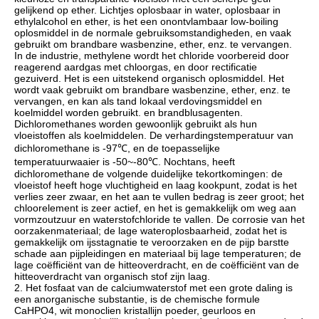
gelijkend op ether. Lichtjes oplosbaar in water, oplosbaar in
ethylalcohol en ether, is het een onontvlambaar low-boiling
oplosmiddel in de normale gebruiksomstandigheden, en vaak
gebruikt om brandbare wasbenzine, ether, enz. te vervangen.
In de industrie, methylene wordt het chloride voorbereid door
reagerend aardgas met chloorgas, en door rectificatie
gezuiverd. Het is een uitstekend organisch oplosmiddel. Het
wordt vaak gebruikt om brandbare wasbenzine, ether, enz. te
vervangen, en kan als tand lokaal verdovingsmiddel en
koelmiddel worden gebruikt. en brandblusagenten.
Dichloromethanes worden gewoonlijk gebruikt als hun
vloeistoffen als koelmiddelen. De verhardingstemperatuur van
dichloromethane is -97℃, en de toepasselijke
temperatuurwaaier is -50~-80℃. Nochtans, heeft
dichloromethane de volgende duidelijke tekortkomingen: de
vloeistof heeft hoge vluchtigheid en laag kookpunt, zodat is het
verlies zeer zwaar, en het aan te vullen bedrag is zeer groot; het
chloorelement is zeer actief, en het is gemakkelijk om weg aan
vormzoutzuur en waterstofchloride te vallen. De corrosie van het
oorzakenmateriaal; de lage wateroplosbaarheid, zodat het is
gemakkelijk om ijsstagnatie te veroorzaken en de pijp barstte
schade aan pijpleidingen en materiaal bij lage temperaturen; de
lage coëfficiënt van de hitteoverdracht, en de coëfficiënt van de
hitteoverdracht van organisch stof zijn laag.
2. Het fosfaat van de calciumwaterstof met een grote daling is
een anorganische substantie, is de chemische formule
CaHPO4, wit monoclien kristallijn poeder, geurloos en