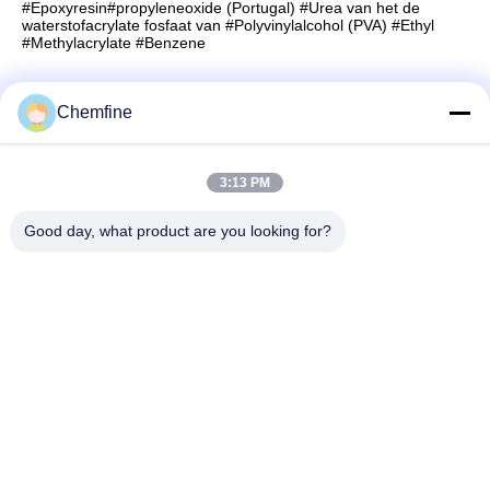
#Epoxyresin#propyleneoxide (Portugal) #Urea van het de
waterstofacrylate fosfaat van #Polyvinylalcohol (PVA) #Ethyl
#Methylacrylate #Benzene
Chemfine
Snel contact
3:13 PM
Adres
Good day, what product are you looking for?
Zaal 924, Road van No.813 Yinxiu, Wuxi-Stad, Jiangsu,
China
Tel.
86- 510-82753588
E-mail
info@chemfineinternational.com