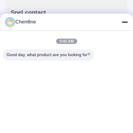
Snel contact
Chemfine
Adres
Zaal 924, Road van No.813 Yinxiu, Wuxi-Stad,
5:41 AM
Jiangsu, China
Good day, what product are you looking for?
Tel.
86- 510-82753588
E-mail
info@chemfineinternational.com
Privacybeleid
|
Sitemap
| De Goede Kwaliteit van China