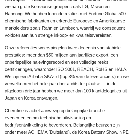
we aan grote Koreaanse groepen zoals LG, Miwon en
Hannong. We hebben lopende relaties met Fortune Global 500
chemische fabrikanten en erkende Europese en Amerikaanse
marktleiders zoals Rahn en Lambson, waarbij we consequent
voldoen aan hun strenge inkoop- en kwaliteitsvereisten.
Onze referenties weerspiegelen twee decennia van stabiele
prestaties: meer dan $50 miljoen aan jaarlijkse export, een
onberispelijke nalevingsrecord en een volledige reeks
certificeringen, waaronder ISO 9001, REACH, RoHS en HALA.
We zijn een Alibaba SKA-lid (top 3% van de leveranciers) en we
verwelkomen het hele jaar door audits ter plaatse — in de
afgelopen drie jaar hebben we meer dan 100 klantdelegaties uit
Japan en Korea ontvangen.
Chemfine is actief aanwezig op belangrijke branche-
evenementen om technische uitwisseling en
bedrijfsontwikkeling te bevorderen. Belangrijke beurzen zijn
onder meer ACHEMA (Duitsland), de Korea Battery Show, NPE