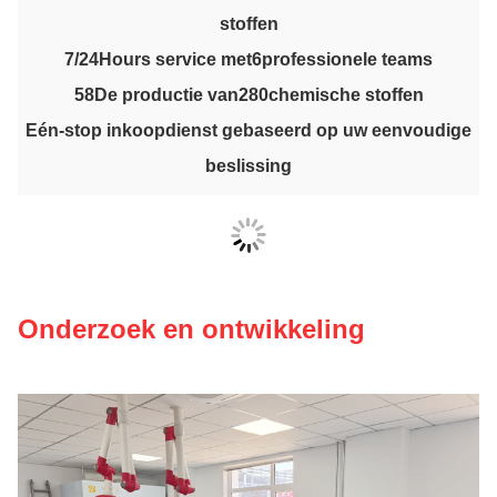
stoffen
7/24
Hours service met
6
professionele teams
58
De productie van
280
chemische stoffen
Eén-stop inkoopdienst gebaseerd op uw eenvoudige
beslissing
Onderzoek en ontwikkeling