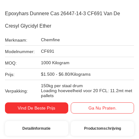
Epoxyhars Dunnere Cas 26447-14-3 CF691 Van De
Cresyl Glycidyl Ether
Chemfine
Merknaam:
CF691
Modelnummer:
1000 Kilogram
MOQ:
$1.500 - $6.80/Kilograms
Prijs:
150kg per staal drum
Loading hoeveelheid voor 20 FCL: 11.2mt met
Verpakking:
pallets
Vind De Beste Prijs
Ga Nu Praten.
Detailinformatie
Productomschrijving