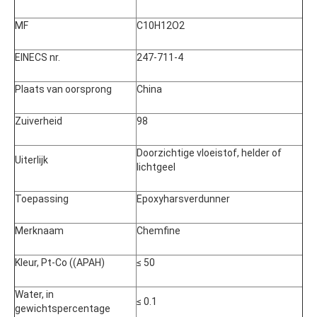
MF
C10H12O2
EINECS nr.
247-711-4
Plaats van oorsprong
China
Zuiverheid
98
Doorzichtige vloeistof, helder of
Uiterlijk
lichtgeel
Toepassing
Epoxyharsverdunner
Merknaam
Chemfine
Kleur, Pt-Co ((APAH)
≤ 50
Water, in
≤ 0.1
gewichtspercentage