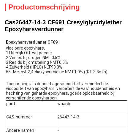
Productomschrijving
Cas26447-14-3 CF691 Cresylglycidylether
Epoxyharsverdunner
Epoxyharsverdunner CF691
vloeibare epoxyhars,
1 Uiterlijk Off-wit poeder
2 Verlies bij drogen NMT0,5%
3 Residu bij ontsteking NMT0,5%
4 Zuiverheid (HPLC) NLT98,0%
55'-Methyl-2,4-dioxypyrimidine:NMT1,0% ((RT:3.8min)
Toepassing: als dunner
Lage viscositeit vermindert de 
viscositeit van epoxyhars, verbetert de vasthoudendheid en 
hechting van geharde epoxyhars, goede oplosbaarheid bij 
verschillende epoxyharsen.
punt
waarde
CAS-nummer.
26447-14-3
Andere namen
-