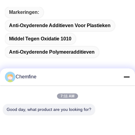
Markeringen:
Anti-Oxyderende Additieven Voor Plastieken
Middel Tegen Oxidatie 1010
Anti-Oxyderende Polymeeradditieven
Chemfine
Snel contact
7:11 AM
Adres
Good day, what product are you looking for?
Zaal 924, Road van No.813 Yinxiu, Wuxi-Stad, Jiangsu,
China
Tel.