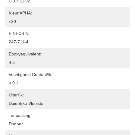
C10H12O2
Kleur APHA:
≤20
EINECS Nr.:
247-711-4
Epoxyequivalent::
4.5
Vochtigheid Content%::
≤ 0.1
Uiterlijk:
Duidelijke Vloeistof
Toepassing:
Dunner