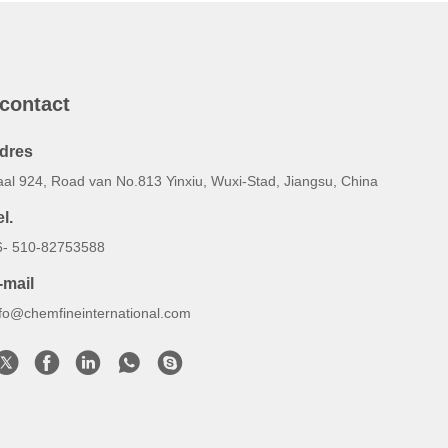
 contact
dres
aal 924, Road van No.813 Yinxiu, Wuxi-Stad, Jiangsu, China
l.
6- 510-82753588
-mail
nfo@chemfineinternational.com