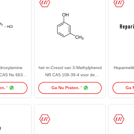
droxylamine
het m-Cresol van 3-Methylphenol
Heparineli
 CAS No 6638-
NR CAS 108-39-4 voor de
5
Additieven van de Aromageur
n. '
Ga Nu Praten. '
Ga N