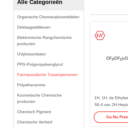
Alle Categorieën
Organische Chemieoplosmiddelen
Deklaagadditieven
Elektronische Rangchemische
producten
UVphotoinitiator
PPG-Polypropyleenglycol
Farmaceutische Tussenpersonen
Polyetheramine
Kosmetische Chemische
1H, 1H, de Ethyle
producten
58-4 van 2H-Hepta
Decene Perfl
Chemisch Pigment
Ga Nu Prate
Chemische Verfstof