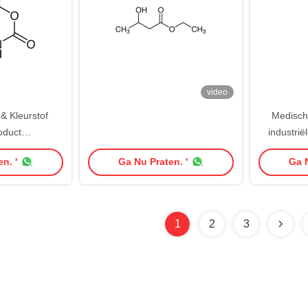
video
& Kleurstof
Medisch
oduct
industrië
ride CAS 118-
1003-03-
n. '
Ga Nu Praten. '
Ga N
9
1
2
3