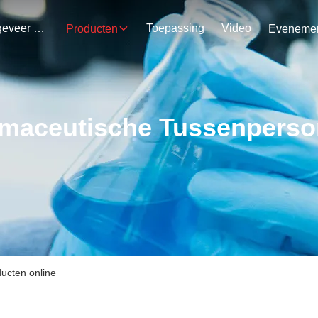
Ongeveer Ons
Toepassing
Video
Producten
maceutische Tussenpers
ucten online