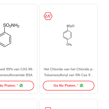
heid 99% van CAS 98-
Het Chloride van het Chloride p-
zenesulfonamide BSA
Toluenesulfonyl van RN Cas 98-
59-9 Tosyl
u Praten. '
Ga Nu Praten. '