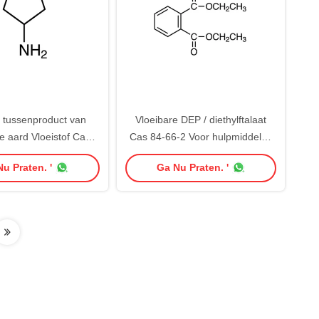
 tussenproduct van
Vloeibare DEP / diethylftalaat
le aard Vloeistof Cas
Cas 84-66-2 Voor hulpmiddelen
8 Cyclopentylamine
van kunststof
u Praten. '
Ga Nu Praten. '