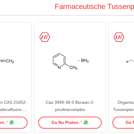
Farmaceutische Tussen
en CAS 21652-
Cas 3999-38-0 Boraan-2-
Organis
decafluoro-1-
picolinecomplex
Tussenper
uorooctyl
6 9-
n. '
Ga Nu Praten. '
Ga N