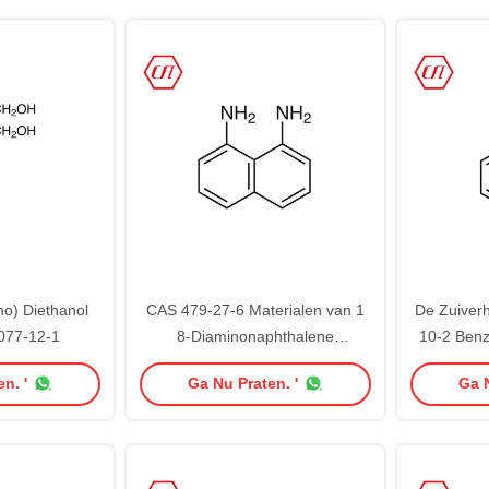
ino) Diethanol
CAS 479-27-6 Materialen van 1
De Zuiver
077-12-1
8-Diaminonaphthalene
10-2 Ben
Fabrikantenintermediate pharma
n. '
Ga Nu Praten. '
Ga N
raw