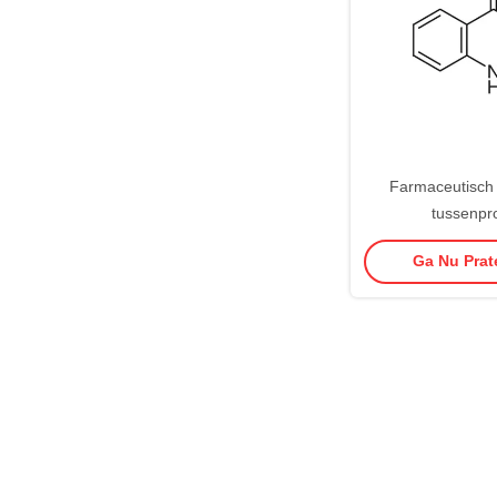
Farmaceutisch 
tussenpr
Isatoïnezuuranhyd
Ga Nu Prate
48-