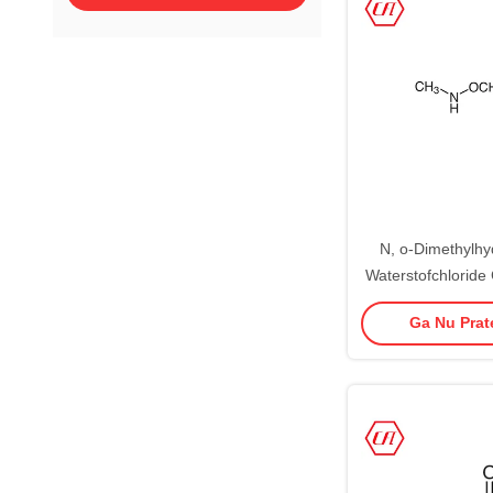
N, o-Dimethylhy
Waterstofchloride
79-
Ga Nu Prate