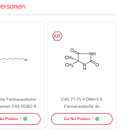
personen
che Farmaceutische
CAS 77-71-4 DMH 5 5
sonen CAS 55362-80-
Farmaceutische de
Bromononan-1-Ol
Tussenpersonenfabrikanten van
u Praten. '
Ga Nu Praten. '
Dimethylhydantoin 99%