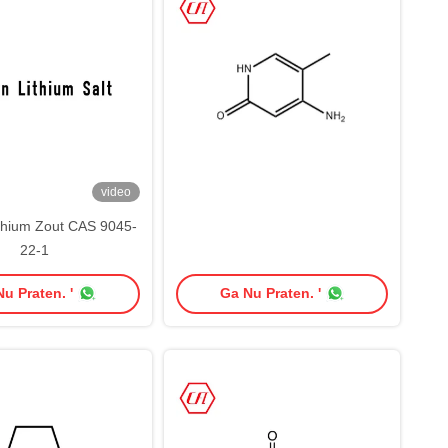
video
thium Zout CAS 9045-
22-1
u Praten. '
Ga Nu Praten. '