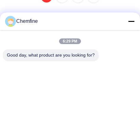
Chemfine
Snel contact
6:29 PM
Adres
Good day, what product are you looking for?
Zaal 924, Road van No.813 Yinxiu, Wuxi-Stad, Jiangsu,
China
Tel.
86- 510-82753588
E-mail
info@chemfineinternational.com
Privacybeleid
|
Sitemap
| De Goede Kwaliteit van China