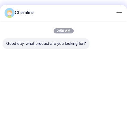
Chemfine
Snel contact
2:58 AM
Adres
Good day, what product are you looking for?
Zaal 924, Road van No.813 Yinxiu, Wuxi-Stad, Jiangsu,
China
Tel.
86- 510-82753588
E-mail
info@chemfineinternational.com
Privacybeleid
|
Sitemap
| De Goede Kwaliteit van China
Organische Chemieoplosmiddelen Leverancier. Copyright ©