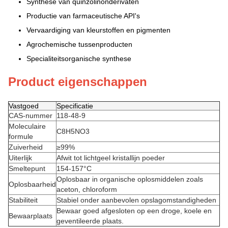
Synthese van quinzolinonderivaten
Productie van farmaceutische API's
Vervaardiging van kleurstoffen en pigmenten
Agrochemische tussenproducten
Specialiteitsorganische synthese
Product eigenschappen
Vastgoed
Specificatie
CAS-nummer
118-48-9
Moleculaire
C8H5NO3
formule
Zuiverheid
≥99%
Uiterlijk
Afwit tot lichtgeel kristallijn poeder
Smeltepunt
154-157°C
Oplosbaar in organische oplosmiddelen zoals
Oplosbaarheid
aceton, chloroform
Stabiliteit
Stabiel onder aanbevolen opslagomstandigheden
Bewaar goed afgesloten op een droge, koele en
Bewaarplaats
geventileerde plaats.