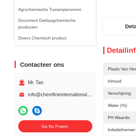
Agrochemische Tussenpersonen
Document Deklaagchemische
Deta
producten
Divers Chemisch product
Detailin
Contacteer ons
Plaats Van He
Inhoud:
Mr. Tao
Verschijning:
info@chemfineinternational.com
Water (%):
PH Waarde:
Ga Nu Praten.
Initiatiefnemer