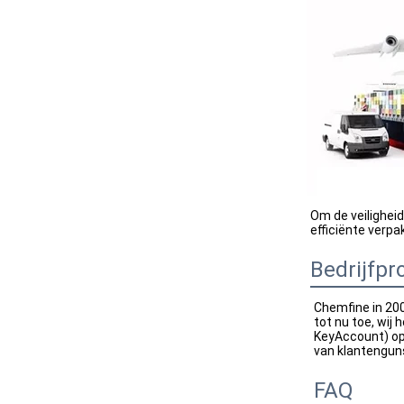
Om de veiligheid
efficiënte verp
Bedrijfpro
Chemfine in 200
tot nu toe, wij 
KeyAccount) op 
van klantenguns
FAQ