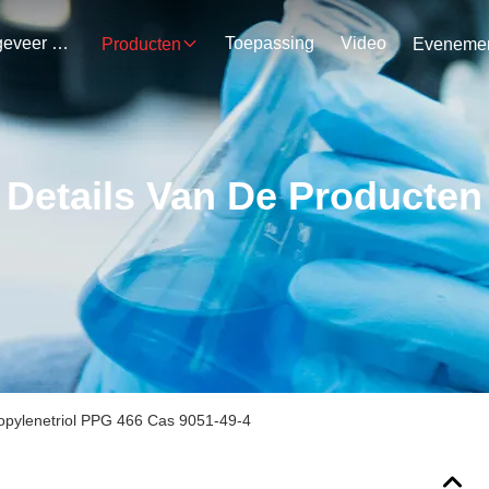
Ongeveer Ons
Toepassing
Video
Producten
Details Van De Producten
opylenetriol PPG 466 Cas 9051-49-4