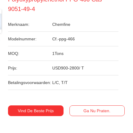
9051-49-4
Merknaam:
Chemfine
Modelnummer:
Cf.-ppg-466
MOQ:
1Tons
Prijs:
USD900-2800/ T
Betalingsvoorwaarden:
L/C, T/T
Vind De Beste Prijs
Ga Nu Praten.