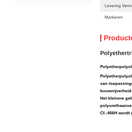
Levering Verm
Markeren:
Product
Polyethertr
Polyetherpolyo
Polyetherpolyol
van toepassinge
bouwnijverheid 
Het kleinere ge
polyurethaanve
Cf.-466H wordt 