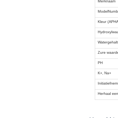
Merknaam
ModelNumb
Kleur (APHA
Hydroxylwa
Watergehalt
Zure waard
PH
K+, Na+
Initiatiefne
Herhaal een