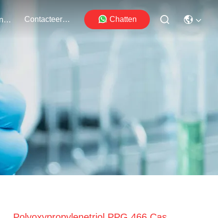
Contacteer Ons
Chatten
Evenementen
Polyoxypropylenetriol PPG 466 Cas