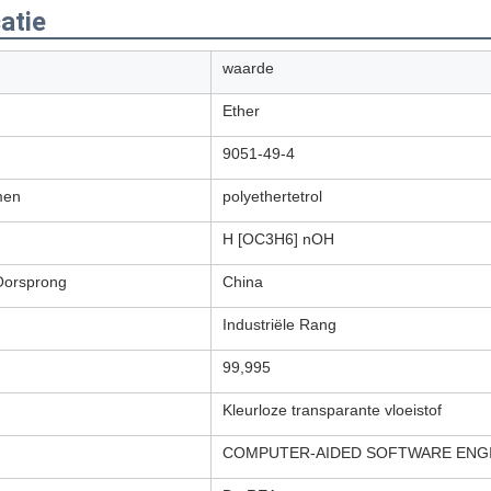
atie
waarde
Ether
9051-49-4
men
polyethertetrol
H [OC3H6] nOH
Oorsprong
China
Industriële Rang
99,995
Kleurloze transparante vloeistof
COMPUTER-AIDED SOFTWARE ENG