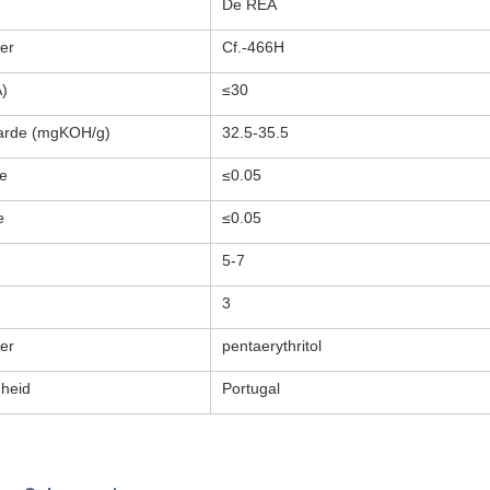
De REA
er
Cf.-466H
)
≤30
arde (mgKOH/g)
32.5-35.5
e
≤0.05
e
≤0.05
5-7
3
mer
pentaerythritol
heid
Portugal