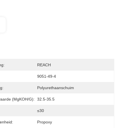
ng:
REACH
9051-49-4
g:
Polyurethaanschuim
waarde (mgKOH/g):
32.5-35.5
≤30
enheid:
Propoxy