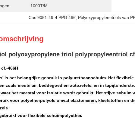
ogen:
1000T/M
Cas 9051-49-4 PPG 466
, 
Polyoxypropylenetriols van 
omschrijving
iol polyoxypropylene triol polypropyleentriol c
l
cf.-466H
s' is het belangrijke gebruik in polyurethaanschuim. Het flexibel
n zoals meubilair, beddegoed en autozetels, en in tapijtonderstr
waar het meestal voor isolatie wordt gebruikt. Het stijve schuim 
bruik voor polyetherpolyols omvat elastomeren, kleefstoffen en 
zels
gebruikt voor
flexibele schuim
polyether.