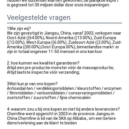
hebben we duizenden klanten gewonnen, de jaarlijkse export 
is gegroeid tot 30 miljoen dollar door onze inspanningen.
Veelgestelde vragen
1Wie zijn wij?
We zijn gevestigd in Jiangsu, China, vanaf 2003, verkopen naar
Oost-Azië ((64.00%), Noord-Amerika ((13.00%), Zuid-Europa
((12.00%), West-Europa ((6.00%), Zuidoost-Azië ((2.00%), Zuid-
Amerika ((00.00%),Oost-Europa.00%), binnenlandse markt. er
zijn in totaal ongeveer 11-50 mensen in ons kantoor.
2. hoe kunnen we kwaliteit garanderen?
Altijd een pre-productie monster vóór de massaproductie;
Altijd laatste inspectie vóór verzending;
3Wat kun je van ons kopen?
Antioxidanten / verdikkingsmiddelen / kleurstoffen / enzymen
/ filmmiddelen / verlosmiddelen / conserveringsmiddelen /
zoetstoffen / zuurstoffen / fijne chemicaliën
4. waarom zou u bij ons kopen en niet bij andere leveranciers?
Chemfine werd opgericht in 2003 in de provincie Jiangsu in
China.Chemfine is lid van de SKA op Alibaba., om een betere
dienstverlening aan de klant te bieden