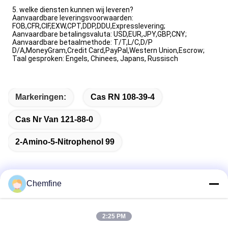
5. welke diensten kunnen wij leveren?
Aanvaardbare leveringsvoorwaarden:
FOB,CFR,CIF,EXW,CPT,DDP,DDU,Expresslevering;
Aanvaardbare betalingsvaluta: USD,EUR,JPY,GBP,CNY;
Aanvaardbare betaalmethode: T/T,L/C,D/P
D/A,MoneyGram,Credit Card,PayPal,Western Union,Escrow;
Taal gesproken: Engels, Chinees, Japans, Russisch
Markeringen:
Cas RN 108-39-4
Cas Nr Van 121-88-0
2-Amino-5-Nitrophenol 99
Chemfine
Snel contact
2:25 PM