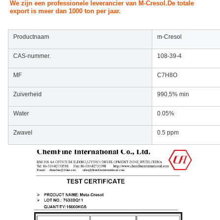
We zijn een professionele leverancier van M-Cresol.
De totale 
export is meer dan 1000 ton per jaar.
Productnaam
m-Cresol
CAS-nummer.
108-39-4
MF
C7H8O
Zuiverheid
990,5% min
Water
0.05%
Zwavel
0.5 ppm