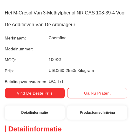
Het M-Cresol Van 3-Methylphenol NR CAS 108-39-4 Voor
De Additieven Van De Aromageur
Chemfine
Merknaam:
-
Modelnummer:
100KG
MOQ:
USD360-2550/ Kilogram
Prijs:
L/C, T/T
Betalingsvoorwaarden:
Vind De Beste Prijs
Ga Nu Praten.
Detailinformatie
Productomschrijving
Detailinformatie