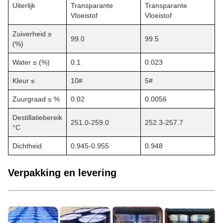
Uiterlijk
Transparante
Transparante
Vloeistof
Vloeistof
Zuiverheid ≥
99.0
99.5
(%)
Water ≤ (%)
0.1
0.023
Kleur ≤
10#
5#
Zuurgraad ≤ %
0.02
0.0056
Destillatiebereik
251.0-259.0
252.3-257.7
°C
Dichtheid
0.945-0.955
0.948
Verpakking en levering