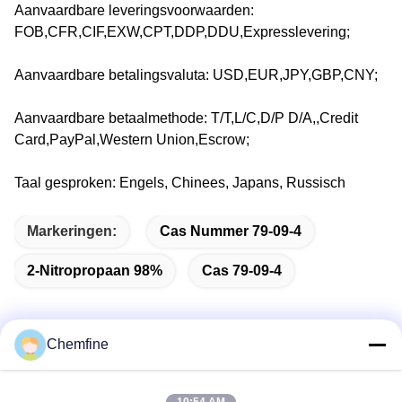
Aanvaardbare leveringsvoorwaarden:
FOB,CFR,CIF,EXW,CPT,DDP,DDU,Expresslevering;
Aanvaardbare betalingsvaluta: USD,EUR,JPY,GBP,CNY;
Aanvaardbare betaalmethode: T/T,L/C,D/P D/A,,Credit
Card,PayPal,Western Union,Escrow;
Taal gesproken: Engels, Chinees, Japans, Russisch
Markeringen:
Cas Nummer 79-09-4
2-Nitropropaan 98%
Cas 79-09-4
Chemfine
Snel contact