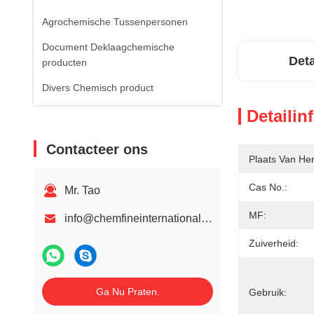
Agrochemische Tussenpersonen
Document Deklaagchemische
Deta
producten
Divers Chemisch product
Detailin
Contacteer ons
Plaats Van He
Cas No.:
Mr. Tao
MF:
info@chemfineinternational.com
Zuiverheid:
Ga Nu Praten.
Gebruik: