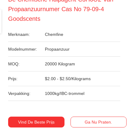
Propaanzuurnumer Cas No 79-09-4
Goodscents
Merknaam:
Chemfine
Modelnummer:
Propaanzuur
MOQ:
20000 Kilogram
Prijs:
$2.00 - $2.50/Kilograms
Verpakking:
1000kg/IBC-trommel
Vind De Beste Prijs
Ga Nu Praten.