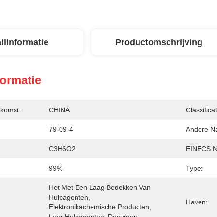
ilinformatie
Productomschrijving
formatie
rkomst:
CHINA
Classificat
79-09-4
Andere N
C3H6O2
EINECS Nr
99%
Type:
Het Met Een Laag Bedekken Van 
Hulpagenten, 
Haven:
Elektronikachemische Producten, 
Leer Hulpagenten, Documen