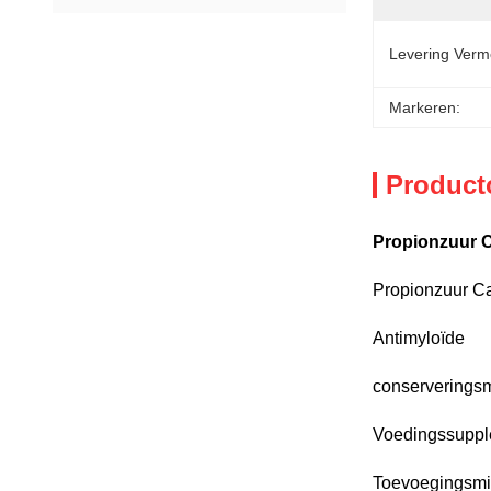
Levering Verm
Markeren:
Product
Propionzuur 
Propionzuur C
Antimyloïde
conserverings
Voedingssupp
Toevoegingsmid