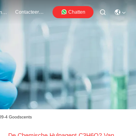
Contacteer Ons
Chatten
Evenementen
09-4 Goodscents
De Chemische Hulpagent C3H6O2 Van