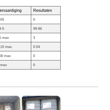
ervaardiging
Resultaten
.05
0
9.5
99.86
5 max
3
.15 max.
0.04
00 max
0
 max
0