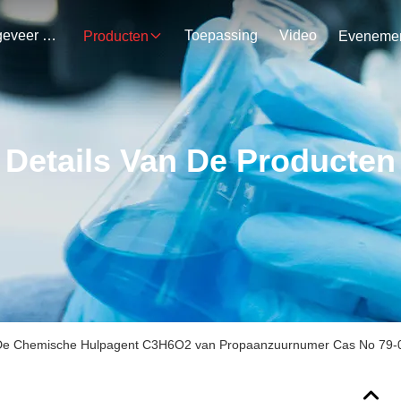
Ongeveer Ons
Toepassing
Video
Producten
Details Van De Producten
De Chemische Hulpagent C3H6O2 van Propaanzuurnumer Cas No 79-