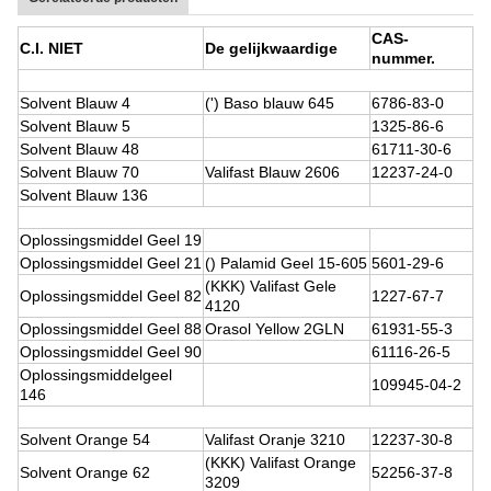
CAS-
C.I. NIET
De gelijkwaardige
nummer.
Solvent Blauw 4
(') Baso blauw 645
6786-83-0
Solvent Blauw 5
1325-86-6
Solvent Blauw 48
61711-30-6
Solvent Blauw 70
Valifast Blauw 2606
12237-24-0
Solvent Blauw 136
Oplossingsmiddel Geel 19
Oplossingsmiddel Geel 21
() Palamid Geel 15-605
5601-29-6
(KKK) Valifast Gele
Oplossingsmiddel Geel 82
1227-67-7
4120
Oplossingsmiddel Geel 88
Orasol Yellow 2GLN
61931-55-3
Oplossingsmiddel Geel 90
61116-26-5
Oplossingsmiddelgeel
109945-04-2
146
Solvent Orange 54
Valifast Oranje 3210
12237-30-8
(KKK) Valifast Orange
Solvent Orange 62
52256-37-8
3209