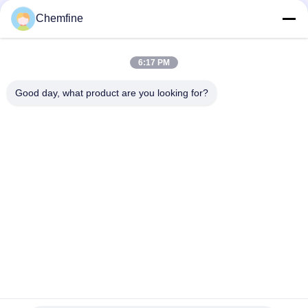
Chemfine
Snel contact
6:17 PM
Adres
Good day, what product are you looking for?
Zaal 924, Road van No.813 Yinxiu, Wuxi-Stad, Jiangsu,
China
Tel.
86- 510-82753588
E-mail
info@chemfineinternational.com
Privacybeleid
|
Sitemap
| De Goede Kwaliteit van China
Organische Chemieoplosmiddelen Leverancier. Copyright ©