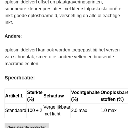
oplosmiddelverf offset en plaatgraveringsprinten,
superieure kleurenprestaties met kleurstofpasta stationêre
inkt: goede oplosbaarheid, versnelling op alle olieachtige
inkt.
Andere
:
oplosmiddelverf kan ook worden toegepast bij het verven
van schoenlak, smeerolie, andere vetten en bruisende
macromoleculen.
Specificatie:
Sterkte
Vochtgehalte
Onoplosbar
Artikel 1
Schaduw
(%)
(%)
stoffen (%)
Vergelijkbaar
Standaard
100 ± 2
2.0 max
1.0 max
met licht
Gerelateerde producten