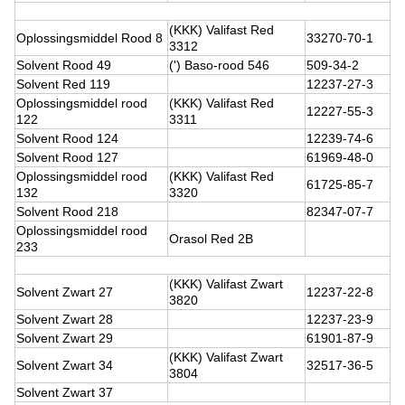
(KKK) Valifast Red
Oplossingsmiddel Rood 8
33270-70-1
3312
Solvent Rood 49
(') Baso-rood 546
509-34-2
Solvent Red 119
12237-27-3
Oplossingsmiddel rood
(KKK) Valifast Red
12227-55-3
122
3311
Solvent Rood 124
12239-74-6
Solvent Rood 127
61969-48-0
Oplossingsmiddel rood
(KKK) Valifast Red
61725-85-7
132
3320
Solvent Rood 218
82347-07-7
Oplossingsmiddel rood
Orasol Red 2B
233
(KKK) Valifast Zwart
Solvent Zwart 27
12237-22-8
3820
Solvent Zwart 28
12237-23-9
Solvent Zwart 29
61901-87-9
(KKK) Valifast Zwart
Solvent Zwart 34
32517-36-5
3804
Solvent Zwart 37