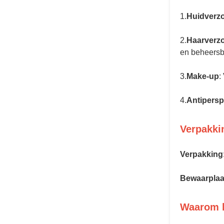
1.
Huidverz
2.
Haarverz
en beheersba
3.
Make-up
:
4.
Antipersp
Verpakki
Verpakking
Bewaarplaa
Waarom k