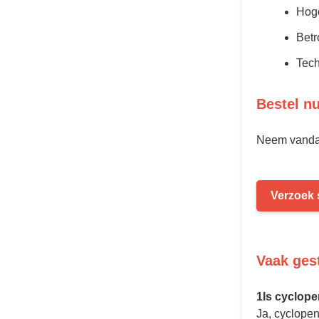
Hoge
Betr
Tech
Bestel nu
Neem vandaa
Verzoek 
Vaak ges
1Is cyclope
Ja, cyclopen