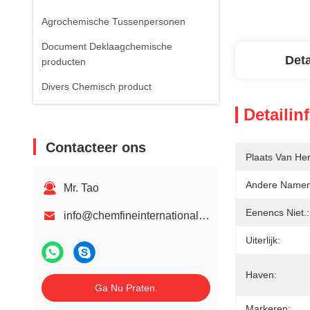
Agrochemische Tussenpersonen
Document Deklaagchemische
Deta
producten
Divers Chemisch product
Detailin
Contacteer ons
Plaats Van He
Andere Namen
Mr. Tao
Eenencs Niet.:
info@chemfineinternational.com
Uiterlijk:
Haven:
Ga Nu Praten.
Markeren: