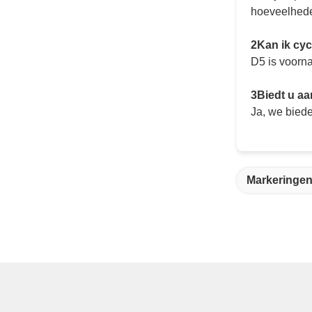
hoeveelhed
2Kan ik cy
D5 is voorn
3Biedt u a
Ja, we bied
Markeringen