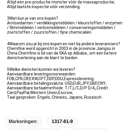
Altijd een pre-productie monster vóór de massaproductie;
Altijd laatste inspectie vóór verzending;
3Wat kun je van ons kopen?
Antioxidanten / verdikkingsmiddelen / kleurstoffen / enzymen
/ filmmiddelen / verlosmiddelen / conserveringsmiddelen /
zoetstoffen / zuurstoffen / fijne chemicaliën
4Waarom zou je bij ons kopen en niet bij andere leveranciers?
Chemfine werd opgericht in 2003 in de provincie Jiangsu in
China.Chemfine is lid van de SKA op Alibaba., om een betere
dienstverlening aan de klant te bieden
5Welke diensten kunnen we leveren?
Aanvaardbare leveringsvoorwaarden:
FOB,CFR,CIF,EXW,CPT,DDP,DDU,Expresslevering;
Aanvaardbare betalingsvaluta: USD,EUR,JPY,GBP,CNY;
Aanvaardbare betaalmethode: T/T,L/C,D/P D/A,,Credit
Card,PayPal,Western Union,Escrow;
Taal gesproken: Engels, Chinees, Japans, Russisch
Markeringen:
1317-61-9