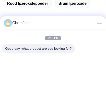
Rood Ijzeroxidepoeder
Bruin Ijzeroxide
Chemfine
Snel contact
3:13 PM
Adres
Good day, what product are you looking for?
Zaal 924, Road van No.813 Yinxiu, Wuxi-Stad, Jiangsu,
China
Tel.
86- 510-82753588
E-mail
info@chemfineinternational.com