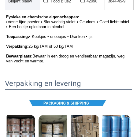
Briljant blauw
C.I. Food Blue2
C.I.42090
3844-45-9
Fysieke en chemische eigenschappen:
•
Vaste fijne poeder • Blauwachtig violet • Geurloos • Goed lichtstabiel 
• Een beetje oplosbaar in alcohol
Toepassing:
• Koekjes • snoepjes • Dranken • ijs
Verpakking:
25 kg/TAM of 50 kg/TAM
Bewaarplaats:
Bewaar in een droog en ventileerbaar magazijn, weg 
van vocht en warmte.
Verpakking en levering