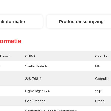
ilinformatie
Productomschrijving
formatie
rkomst:
CHINA
Cas No.:
:
Snelle Rode N;
MF:
228-768-4
Gebruik:
Pigmentgeel 74
Stijl:
Geel Poeder
Proef:
Shanghai Of Andere Hoofdhaven 