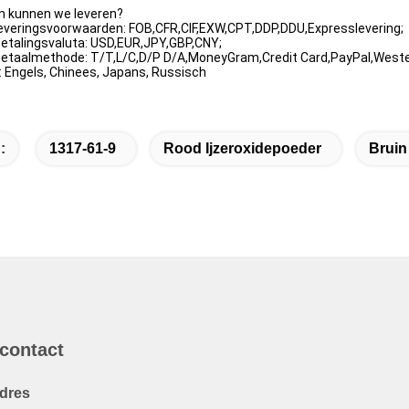
n kunnen we leveren?
everingsvoorwaarden: FOB,CFR,CIF,EXW,CPT,DDP,DDU,Expresslevering;
etalingsvaluta: USD,EUR,JPY,GBP,CNY;
etaalmethode: T/T,L/C,D/P D/A,MoneyGram,Credit Card,PayPal,Weste
 Engels, Chinees, Japans, Russisch
:
1317-61-9
Rood Ijzeroxidepoeder
Bruin
 contact
dres