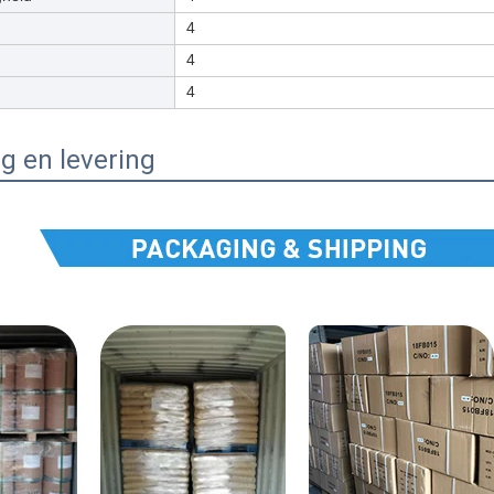
4
4
4
g en levering