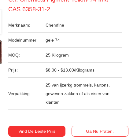
CAS 6358-31-2
Merknaam:
Chemfine
Modelnummer:
gele 74
MOQ:
25 Kilogram
Prijs:
$8.00 - $13.00/Kilograms
25 van ijzerkg trommels, kartons,
Verpakking:
geweven zakken of als eisen van
klanten
Vind De Beste Prijs
Ga Nu Praten.