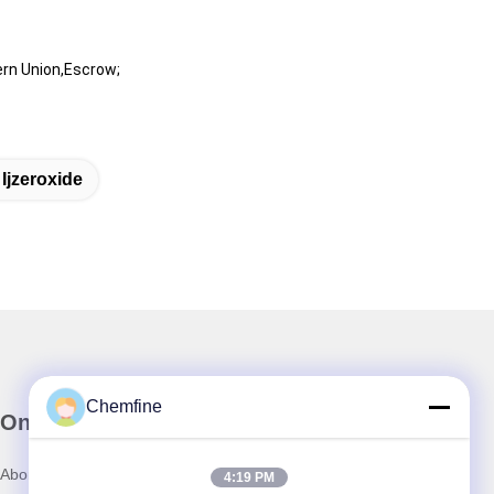
rn Union,Escrow;
 Ijzeroxide
Chemfine
Onze Nieuwsbrief
Abonneer u op onze nieuwsbrief voor kortingen en meer.
4:19 PM