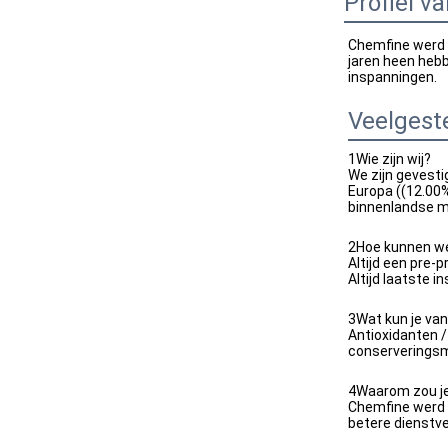
Profiel va
Chemfine werd o
jaren heen hebb
inspanningen.
Veelgest
1Wie zijn wij?
We zijn gevesti
Europa ((12.00%
binnenlandse ma
2Hoe kunnen we
Altijd een pre-
Altijd laatste i
3Wat kun je va
Antioxidanten /
conserveringsmi
4Waarom zou je 
Chemfine werd o
betere dienstve