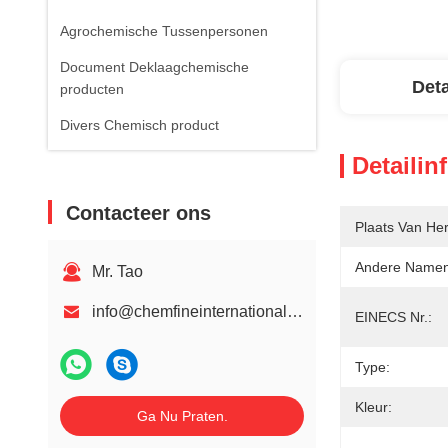
Agrochemische Tussenpersonen
Document Deklaagchemische
Deta
producten
Divers Chemisch product
Detailin
Contacteer ons
Plaats Van He
Andere Namen
Mr. Tao
info@chemfineinternational.com
EINECS Nr.:
Type:
Kleur:
Ga Nu Praten.