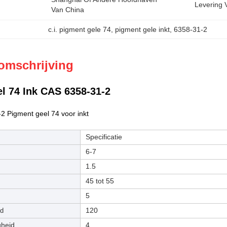
Levering 
Van China
c.i. pigment gele 74
, 
pigment gele inkt
, 
6358-31-2
omschrijving
l 74 Ink CAS 6358-31-2
2 Pigment geel 74 voor inkt
Specificatie
6-7
1.5
45 tot 55
5
120
nd
gheid
4