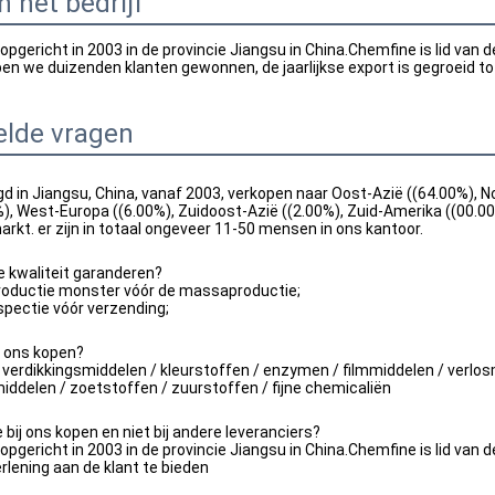
n het bedrijf
pgericht in 2003 in de provincie Jiangsu in China.Chemfine is lid van d
en we duizenden klanten gewonnen, de jaarlijkse export is gegroeid tot 
elde vragen
gd in Jiangsu, China, vanaf 2003, verkopen naar Oost-Azië ((64.00%), N
), West-Europa ((6.00%), Zuidoost-Azië ((2.00%), Zuid-Amerika ((00.
rkt. er zijn in totaal ongeveer 11-50 mensen in ons kantoor.
 kwaliteit garanderen?
productie monster vóór de massaproductie;
nspectie vóór verzending;
n ons kopen?
 verdikkingsmiddelen / kleurstoffen / enzymen / filmmiddelen / verlos
ddelen / zoetstoffen / zuurstoffen / fijne chemicaliën
bij ons kopen en niet bij andere leveranciers?
pgericht in 2003 in de provincie Jiangsu in China.Chemfine is lid van 
rlening aan de klant te bieden