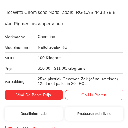
Het Witte Chemische Naftol Zoals-IRG CAS 4433-79-8
Van Pigmenttussenpersonen
Chemfine
Merknaam:
Naftol zoals-IRG
Modelnummer:
100 Kilogram
MOQ:
$10.00 - $11.00/Kilograms
Prijs:
25kg plastiek Geweven Zak (of na uw eisen)
Verpakking:
12mt met pallet in 20 ' FCL
Vind De Beste Prijs
Ga Nu Praten.
Detailinformatie
Productomschrijving