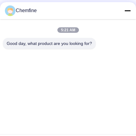
Chemfine
Snel contact
5:21 AM
Adres
Good day, what product are you looking for?
Zaal 924, Road van No.813 Yinxiu, Wuxi-Stad, Jiangsu,
China
Tel.
86- 510-82753588
E-mail
info@chemfineinternational.com
Privacybeleid
|
Sitemap
| De Goede Kwaliteit van China
Organische Chemieoplosmiddelen Leverancier. Copyright ©