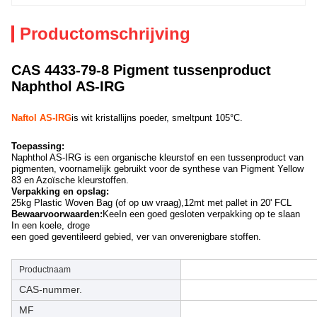
Productomschrijving
CAS 4433-79-8 Pigment tussenproduct
Naphthol AS-IRG
Naftol AS-IRG
is wit kristallijns poeder, smeltpunt 105°C.
Toepassing:
Naphthol AS-IRG is een organische kleurstof en een tussenproduct van
pigmenten, voornamelijk gebruikt voor de synthese van Pigment Yellow
83 en Azoïsche kleurstoffen.
Verpakking en opslag:
25kg Plastic Woven Bag (of op uw vraag),12mt met pallet in 20' FCL
Bewaarvoorwaarden:
Kee
In een goed gesloten verpakking op te slaan
In een koele, droge
een goed geventileerd gebied, ver van onverenigbare stoffen.
Productnaam
CAS-nummer.
MF