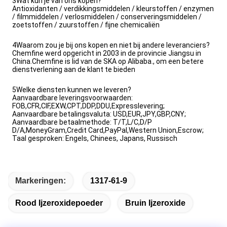
3Wat kun je van ons kopen?
Antioxidanten / verdikkingsmiddelen / kleurstoffen / enzymen
/ filmmiddelen / verlosmiddelen / conserveringsmiddelen /
zoetstoffen / zuurstoffen / fijne chemicaliën
4Waarom zou je bij ons kopen en niet bij andere leveranciers?
Chemfine werd opgericht in 2003 in de provincie Jiangsu in
China.Chemfine is lid van de SKA op Alibaba., om een betere
dienstverlening aan de klant te bieden
5Welke diensten kunnen we leveren?
Aanvaardbare leveringsvoorwaarden:
FOB,CFR,CIF,EXW,CPT,DDP,DDU,Expresslevering;
Aanvaardbare betalingsvaluta: USD,EUR,JPY,GBP,CNY;
Aanvaardbare betaalmethode: T/T,L/C,D/P
D/A,MoneyGram,Credit Card,PayPal,Western Union,Escrow;
Taal gesproken: Engels, Chinees, Japans, Russisch
Markeringen:
1317-61-9
Rood Ijzeroxidepoeder
Bruin Ijzeroxide