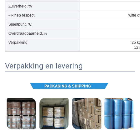
Zuiverheid, %
- Ik heb respect.
witte o
Smeltpunt, °C
Overdraagbaarheid, %
Verpakking
25 kg
12 
Verpakking en levering