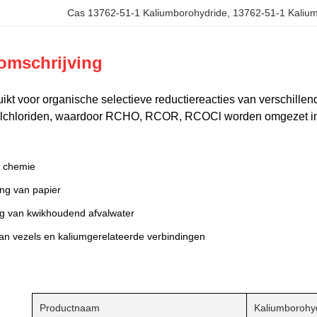
Cas 13762-51-1 Kaliumborohydride
, 
13762-51-1 Kaliu
omschrijving
ikt voor organische selectieve reductiereacties van verschillen
ylchloriden, waardoor RCHO, RCOR, RCOCl worden omgezet 
e chemie
ing van papier
g van kwikhoudend afvalwater
an vezels en kaliumgerelateerde verbindingen
Productnaam
Kaliumborohy