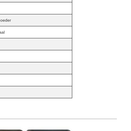
 poeder
aal