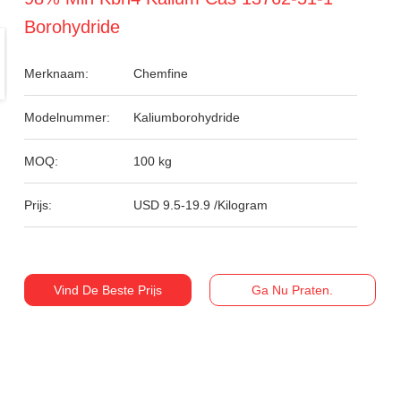
Borohydride
Merknaam:
Chemfine
Modelnummer:
Kaliumborohydride
MOQ:
100 kg
Prijs:
USD 9.5-19.9 /Kilogram
Vind De Beste Prijs
Ga Nu Praten.