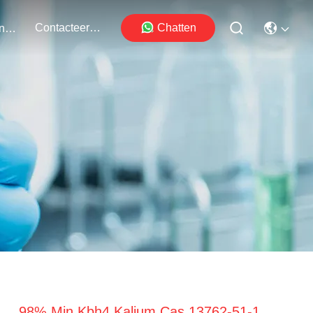
Contacteer Ons
Chatten
Evenementen
98% Min Kbh4 Kalium Cas 13762-51-1