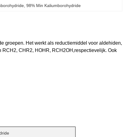
mborohydride
, 
98% Min Kaliumborohydride
de groepen. Het werkt als reductiemiddel voor aldehiden,
in RCH2, CHR2, HOHR, RCH2OH,respectievelijk. Ook
dride