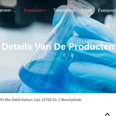
Ongeveer Ons
Toepassing
Video
Producten
Details Van De Producten
8% Min Kbh4 Kalium Cas 13762-51-1 Borohydride