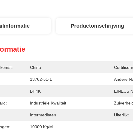
ilinformatie
Productomschrijving
formatie
rkomst:
China
Certificeri
13762-51-1
Andere N
BH4K
EINECS Nr
ard:
Industriële Kwaliteit
Zuiverhei
Intermediaten
Uiterlijk:
ogen:
10000 Kg/m