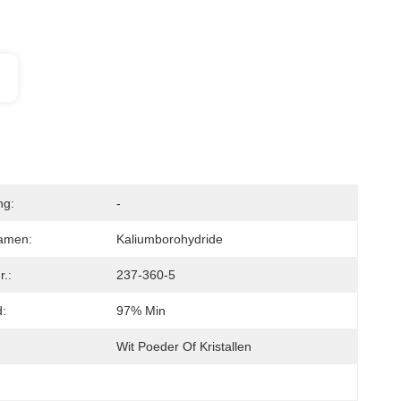
ng:
-
amen:
Kaliumborohydride
.:
237-360-5
d:
97% Min
Wit Poeder Of Kristallen