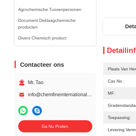
Agrochemische Tussenpersonen
Document Deklaagchemische
Deta
producten
Divers Chemisch product
Detailin
Contacteer ons
Plaats Van He
Cas No.:
Mr. Tao
MF:
info@chemfineinternational.com
Gradenstanda
Toepassing:
Ga Nu Praten.
Levering Verm