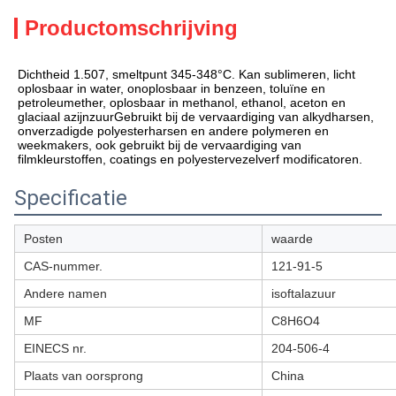
Productomschrijving
Dichtheid 1.507, smeltpunt 345-348°C. Kan sublimeren, licht
oplosbaar in water, onoplosbaar in benzeen, toluïne en
petroleumether, oplosbaar in methanol, ethanol, aceton en
glaciaal azijnzuurGebruikt bij de vervaardiging van alkydharsen,
onverzadigde polyesterharsen en andere polymeren en
weekmakers, ook gebruikt bij de vervaardiging van
filmkleurstoffen, coatings en polyestervezelverf modificatoren.
Specificatie
Posten
waarde
CAS-nummer.
121-91-5
Andere namen
isoftalazuur
MF
C8H6O4
EINECS nr.
204-506-4
Plaats van oorsprong
China