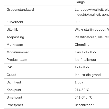
Jiangsu
Gradenstandaard
Landbouwkwaliteit, ele
industriekwaliteit, ge
Zuiverheid
99.9
Uiterlijk
Wit kristallijn poeder, 
Toepassing
Plastificatoren, kleurs
Merknaam
Chemfine
Modelnummer
Cas 121-91-5
Productnaam
Iso-fthaliczuur
CAS
121-91-5
Graad
Inductriële graad
Dichtheid
1.507
Kookpunt
214.32°C
Smeltpunt
341-343 °C
Proefproef
Beschikbaar