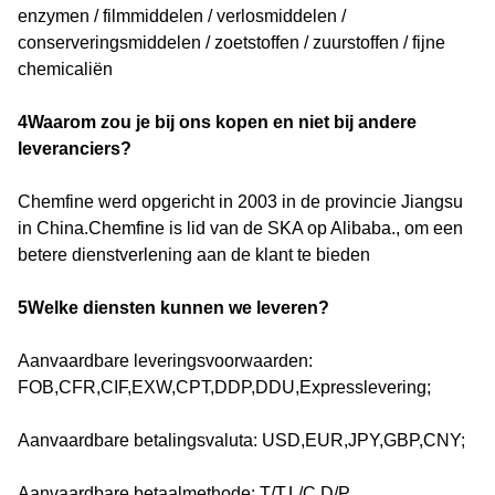
enzymen / filmmiddelen / verlosmiddelen /
conserveringsmiddelen / zoetstoffen / zuurstoffen / fijne
chemicaliën
4Waarom zou je bij ons kopen en niet bij andere
leveranciers?
Chemfine werd opgericht in 2003 in de provincie Jiangsu
in China.Chemfine is lid van de SKA op Alibaba., om een
betere dienstverlening aan de klant te bieden
5Welke diensten kunnen we leveren?
Aanvaardbare leveringsvoorwaarden:
FOB,CFR,CIF,EXW,CPT,DDP,DDU,Expresslevering;
Aanvaardbare betalingsvaluta: USD,EUR,JPY,GBP,CNY;
Aanvaardbare betaalmethode: T/T,L/C,D/P