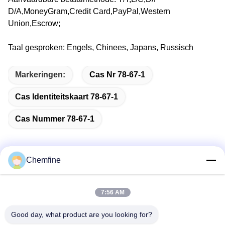
D/A,MoneyGram,Credit Card,PayPal,Western
Union,Escrow;
Taal gesproken: Engels, Chinees, Japans, Russisch
Markeringen:
Cas Nr 78-67-1
Cas Identiteitskaart 78-67-1
Cas Nummer 78-67-1
Chemfine
Snel contact
7:56 AM
Adres
Good day, what product are you looking for?
Zaal 924, Road van No.813 Yinxiu, Wuxi-Stad, Jiangsu,