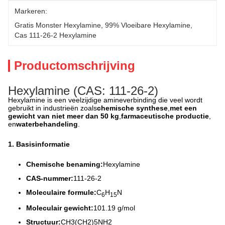
Markeren:
Gratis Monster Hexylamine
, 
99% Vloeibare Hexylamine
, 
Cas 111-26-2 Hexylamine
Productomschrijving
Hexylamine (CAS: 111-26-2)
Hexylamine is een veelzijdige amineverbinding die veel wordt
gebruikt in industrieën zoals
chemische synthese
,
met een
gewicht van niet meer dan 50 kg
,
farmaceutische productie
,
en
waterbehandeling
.
1. Basisinformatie
Chemische benaming:
Hexylamine
CAS-nummer:
111-26-2
Moleculaire formule:
C
H
N
6
15
Moleculair gewicht:
101.19 g/mol
Structuur:
CH3(CH2)5NH2