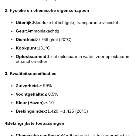
2. Fysieke en chemische eigenschappen
Uiterlijk:
Kleurloze tot lichtgele, transparante vloeistof
Geur:
Ammoniakachtig
Dichtheid:
0.768 g/ml (20°C)
Kookpunt:
131°C
Oplosbaarheid:
Licht oplosbaar in water, zeer oplosbaar in
ethanol en ether
3. Kwaliteitsspecificaties
Zuiverheid:
≥ 99%
Vochtgehalte:
≤ 0,5%
Kleur (Hazen):
≤ 10
Brekingsindex:
1.420 ∼1.425 (20°C)
4Belangrijkste toepassingen
Chemische synthese:
Wordt gebruikt als tussenproduct in