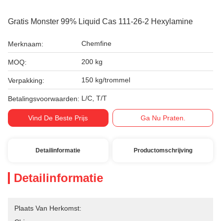
Gratis Monster 99% Liquid Cas 111-26-2 Hexylamine
Chemfine
Merknaam:
200 kg
MOQ:
150 kg/trommel
Verpakking:
L/C, T/T
Betalingsvoorwaarden:
Vind De Beste Prijs
Ga Nu Praten.
Detailinformatie
Productomschrijving
Detailinformatie
Plaats Van Herkomst: