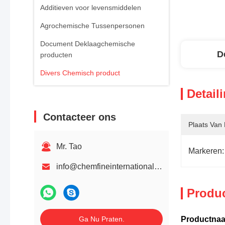
Additieven voor levensmiddelen
Agrochemische Tussenpersonen
Document Deklaagchemische
D
producten
Divers Chemisch product
Detail
Contacteer ons
Plaats Van
Mr. Tao
Markeren:
info@chemfineinternational.com
Produ
Ga Nu Praten.
Productna