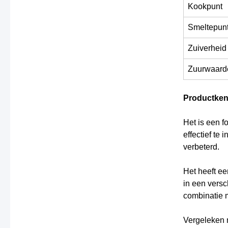
Kookpunt
Smeltepun
Zuiverheid
Zuurwaard
Productke
Het is een f
effectief te 
verbeterd.
Het heeft e
in een versc
combinatie m
Vergeleken m