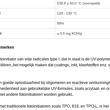
538.8 ± 60,0 °C (voorspeld)
t
120 - 130 °C
99%
e
≤ 0,5 mg KOH/g
nmerken
otoinitiator van vrije radicalen type I, dat in staat is de UV-po
initiëren.,het mogelijk maken dat coatings, inkt, kleefstoffen enz
en goede oplosbaarheid bij oligomeren en reactieve verdunnin
heidenheid aan gebruikelijke UV-formules, zoals acrylaat- en o
et andere fotoinitiatoren worden gebruikt..
et traditionele fotoinitiatoren zoals TPO, 819, en TPO-L, is het