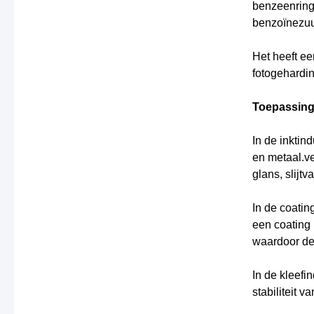
benzeenrings
benzoïnezuur
Het heeft ee
fotogehardin
Toepassin
In de inktin
en metaal.ve
glans, slijt
In de coatin
een coating 
waardoor de
In de kleefi
stabiliteit 