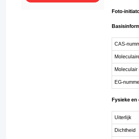
Foto-initia
Basisinform
CAS-numm
Moleculair
Moleculair
EG-numme
Fysieke en
Uiterlijk
Dichtheid