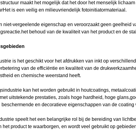
tructuur maakt het mogelijk dat het door het menselijk lichaa
Het is een veilig en milieuvriendelijk fotoinitiatormateriaal.
n niet-vergeelende eigenschap en veroorzaakt geen geelheid va
gsreactie.het behoud van de kwaliteit van het product en de stabi
gsgebieden
dustrie is het geschikt voor het afdrukken van inkt op verschill
rbetering van de efficiëntie en kwaliteit van de drukwerkzaam
vastheid en chemische weerstand heeft.
gsindustrie kan het worden gebruikt in houtcoatings, metaalcoatin
met uitstekende prestaties, zoals hoge hardheid, hoge glans,g
 beschermende en decoratieve eigenschappen van de coating 
ndustrie speelt het een belangrijke rol bij de bereiding van licht
van het product te waarborgen, en wordt veel gebruikt op gebieden