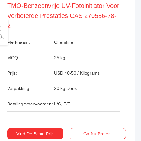
TMO-Benzeenvrije UV-Fotoinitiator Voor
Verbeterde Prestaties CAS 270586-78-
2
Merknaam:
Chemfine
MOQ:
25 kg
Prijs:
USD 40-50 / Kilograms
Verpakking:
20 kg Doos
Betalingsvoorwaarden:
L/C, T/T
Vind De Beste Prijs
Ga Nu Praten.