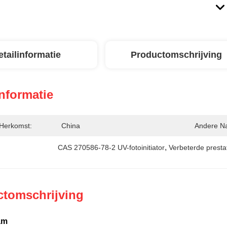
etailinformatie
Productomschrijving
informatie
 Herkomst:
China
Andere N
, 
CAS 270586-78-2 UV-fotoinitiator
Verbeterde prestat
ctomschrijving
am