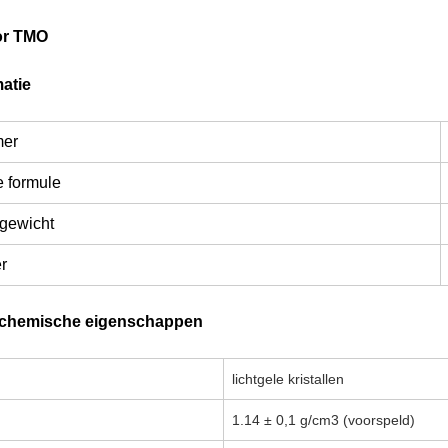
tor TMO
atie
er
e formule
 gewicht
r
 chemische eigenschappen
lichtgele kristallen
1.14 ± 0,1 g/cm3 (voorspeld)