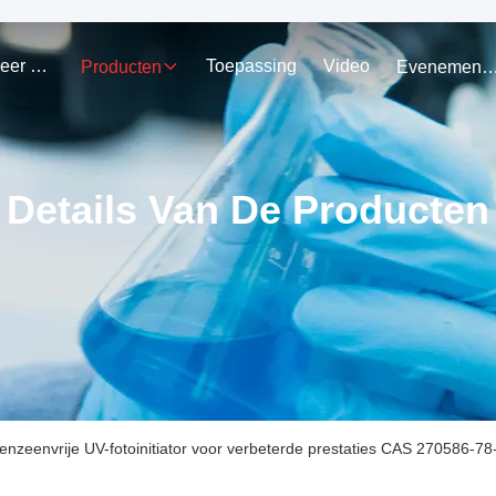
Ongeveer Ons
Toepassing
Video
Producten
Evenemen
Details Van De Producten
nzeenvrije UV-fotoinitiator voor verbeterde prestaties CAS 270586-78