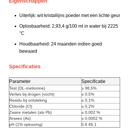
Eigenschappen
Uiterlijk: wit kristallijns poeder met een lichte geur
Oplosbaarheid: 2,9­3,4 g/100 ml in water bij 22­25
°C
Houdbaarheid: 24 maanden indien goed
bewaard
Specificaties
Parameter
Specificatie
Test (DL-metionine)
≥ 98,5%
Verlies bij drogen (vocht)
≤ 0,5%
Residu bij ontsteking
≤ 0,1%
Chloride (Cl)
≤ 0,2%
Zware metalen (als Pb)
≤ 0,002 %
Arseen (As)
≤ 0,0002 %
pH (1% oplossing)
5.6 ¢6.1