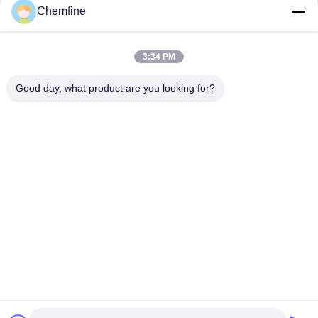
Chemfine
Snel contact
3:34 PM
Adres
Good day, what product are you looking for?
Zaal 924, Road van No.813 Yinxiu, Wuxi-Stad, Jiangsu,
China
Tel.
86- 510-82753588
E-mail
info@chemfineinternational.com
Privacybeleid
|
Sitemap
| De Goede Kwaliteit van China
Organische Chemieoplosmiddelen Leverancier. Copyright ©
2022-2026 Chemfine International Co., Ltd. . Alle rechten