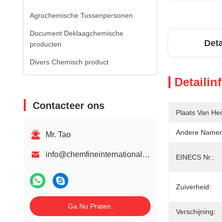
Agrochemische Tussenpersonen
Document Deklaagchemische
Deta
producten
Divers Chemisch product
Detailin
Contacteer ons
Plaats Van He
Andere Namen
Mr. Tao
info@chemfineinternational.com
EINECS Nr.:
Zuiverheid:
Ga Nu Praten.
Verschijning: