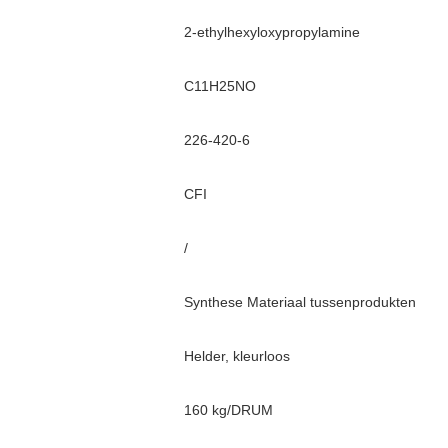
2-ethylhexyloxypropylamine
C11H25NO
226-420-6
CFI
/
Synthese Materiaal tussenprodukten
Helder, kleurloos
160 kg/DRUM