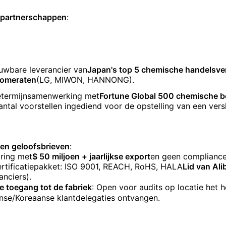
enpartnerschappen
:
uwbare leverancier van
Japan's top 5 chemische handelsve
lomeraten
(LG, MIWON, HANNONG).
termijnsamenwerking met
Fortune Global 500 chemische b
antal voorstellen ingediend voor de opstelling van een ver
en geloofsbrieven
:
aring met
$ 50 miljoen + jaarlijkse export
en geen complianc
ertificatiepakket: ISO 9001, REACH, RoHS, HALA
Lid van Al
anciers).
 toegang tot de fabriek
: Open voor audits op locatie het h
nse/Koreaanse klantdelegaties ontvangen.