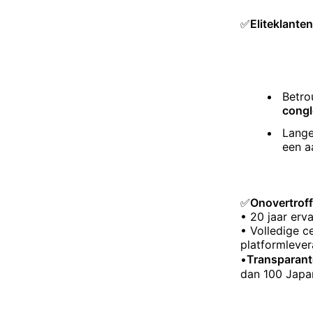
✅
Eliteklant
Betro
cong
Lange
een a
✅
Onovertroff
• 20 jaar erv
• Volledige c
platformlever
•
Transparante
dan 100 Japa