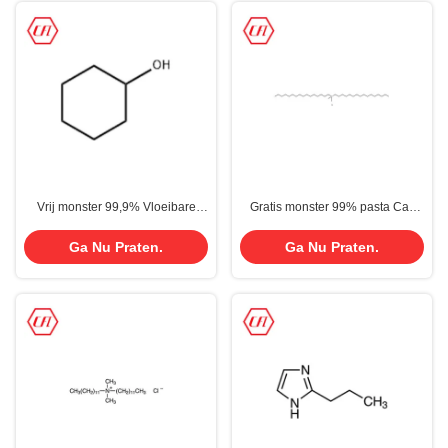
Vrij monster 99,9% Vloeibare
Gratis monster 99% pasta Cas
hexahydrofenol Cas 108-93-0
1812-53-9 Dihexadecyl dimethyl
cyclohexanol
ammoniumchloride
Ga Nu Praten.
Ga Nu Praten.