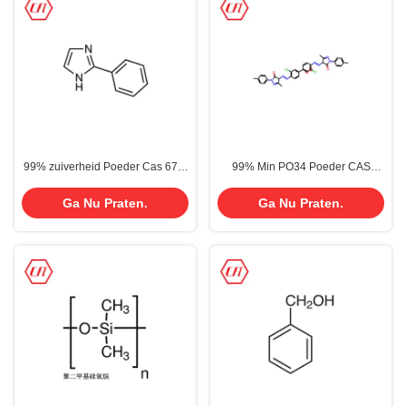
99% zuiverheid Poeder Cas 670-
99% Min PO34 Poeder CAS
96-2 2-phenylimidazol
15793-73-4 Pigment Oranje 34
Ga Nu Praten.
Ga Nu Praten.