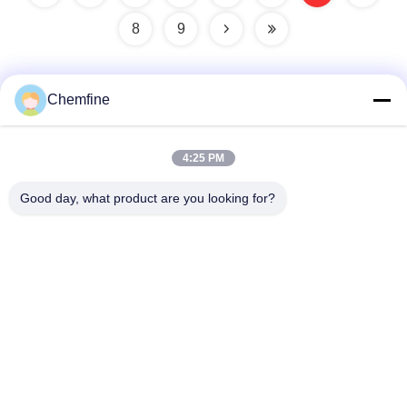
8
9
Chemfine
Snel contact
4:25 PM
Adres
Good day, what product are you looking for?
Zaal 924, Road van No.813 Yinxiu, Wuxi-Stad, Jiangsu,
China
Tel.
86- 510-82753588
E-mail
info@chemfineinternational.com