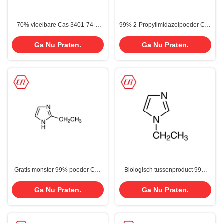
70% vloeibare Cas 3401-74-9
99% 2-Propylimidazolpoeder Cas
Didodecyl dimethyl
50995-95-4
ammoniumchloride voor
Ga Nu Praten.
Ga Nu Praten.
oppervlakteactieve stoffen
Gratis monster 99% poeder Cas
Biologisch tussenproduct 99%
1072-62-4 2-ethylimidazol In
Poeder/vloeistof N-
voorraad
Ethylimidazol/1-Ethylimidazol
Ga Nu Praten.
Ga Nu Praten.
Cas 7098-07-9