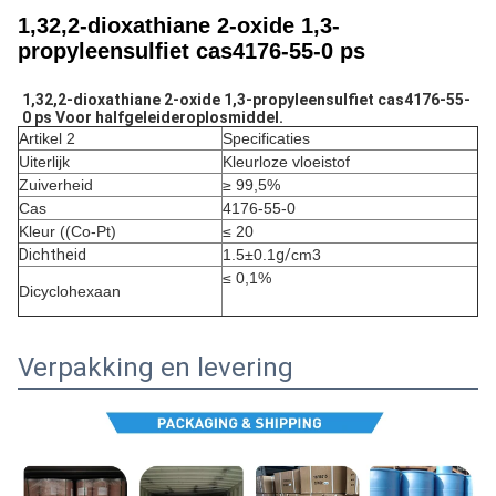
1,32,2-dioxathiane 2-oxide 1,3-
propyleensulfiet cas4176-55-0 ps
1,32,2-dioxathiane 2-oxide 1,3-propyleensulfiet cas4176-55-
0 ps Voor halfgeleideroplosmiddel.
Artikel 2
Specificaties
Uiterlijk
Kleurloze vloeistof
Zuiverheid
≥ 99,5%
Cas
4176-55-0
Kleur ((Co-Pt)
≤ 20
Dichtheid
1.5±0.1
g/
cm3
≤ 0,1%
Dicyclohexaan
Verpakking en levering