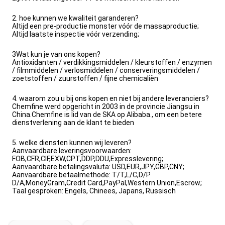
2. hoe kunnen we kwaliteit garanderen?
Altijd een pre-productie monster vóór de massaproductie;
Altijd laatste inspectie vóór verzending;
3Wat kun je van ons kopen?
Antioxidanten / verdikkingsmiddelen / kleurstoffen / enzymen
/ filmmiddelen / verlosmiddelen / conserveringsmiddelen /
zoetstoffen / zuurstoffen / fijne chemicaliën
4. waarom zou u bij ons kopen en niet bij andere leveranciers?
Chemfine werd opgericht in 2003 in de provincie Jiangsu in
China.Chemfine is lid van de SKA op Alibaba., om een betere
dienstverlening aan de klant te bieden
5. welke diensten kunnen wij leveren?
Aanvaardbare leveringsvoorwaarden:
FOB,CFR,CIF,EXW,CPT,DDP,DDU,Expresslevering;
Aanvaardbare betalingsvaluta: USD,EUR,JPY,GBP,CNY;
Aanvaardbare betaalmethode: T/T,L/C,D/P
D/A,MoneyGram,Credit Card,PayPal,Western Union,Escrow;
Taal gesproken: Engels, Chinees, Japans, Russisch