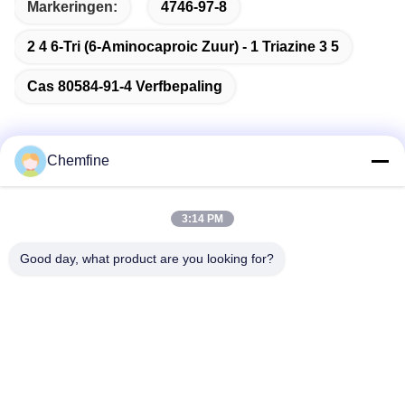
Markeringen:
4746-97-8
2 4 6-Tri (6-Aminocaproic Zuur) - 1 Triazine 3 5
Cas 80584-91-4 Verfbepaling
Chemfine
Snel contact
3:14 PM
Adres
Good day, what product are you looking for?
Zaal 924, Road van No.813 Yinxiu, Wuxi-Stad, Jiangsu,
China
Tel.
86- 510-82753588
E-mail