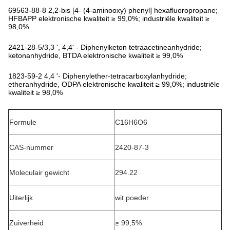
69563-88-8 2,2-bis [4- (4-aminooxy) phenyl] hexafluoropropane;
HFBAPP elektronische kwaliteit ≥ 99,0%; industriële kwaliteit ≥
98,0%
2421-28-5/3,3 ', 4,4' - Diphenylketon tetraacetineanhydride;
ketonanhydride, BTDA elektronische kwaliteit ≥ 99,0%
1823-59-2 4,4 '- Diphenylether-tetracarboxylanhydride;
etheranhydride, ODPA elektronische kwaliteit ≥ 99,0%; industriële
kwaliteit ≥ 98,0%
Formule
C16H6O6
CAS-nummer
2420-87-3
Moleculair gewicht
294.22
Uiterlijk
wit poeder
Zuiverheid
≥ 99,5%