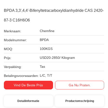
BPDA 3,3',4,4'-Bifenyltetracarboxyldianhydride CAS 2420-
87-3 C16H6O6
Chemfine
Merknaam:
BPDA
Modelnummer:
100KGS
MOQ:
USD20-2850/ Kilogram
Prijs:
Tas
Verpakking:
L/C, T/T
Betalingsvoorwaarden:
Vind De Beste Prijs
Ga Nu Praten.
Detailinformatie
Productomschrijving