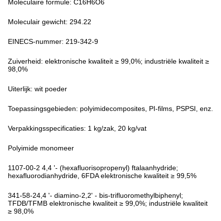
Moleculaire formule: C16H6O6
Moleculair gewicht: 294.22
EINECS-nummer: 219-342-9
Zuiverheid: elektronische kwaliteit ≥ 99,0%; industriële kwaliteit ≥
98,0%
Uiterlijk: wit poeder
Toepassingsgebieden: polyimidecomposites, PI-films, PSPSI, enz.
Verpakkingsspecificaties: 1 kg/zak, 20 kg/vat
Polyimide monomeer
1107-00-2 4,4 '- (hexafluorisopropenyl) ftalaanhydride;
hexafluorodianhydride, 6FDA elektronische kwaliteit ≥ 99,5%
341-58-24,4 '- diamino-2,2' - bis-trifluoromethylbiphenyl;
TFDB/TFMB elektronische kwaliteit ≥ 99,0%; industriële kwaliteit
≥ 98,0%