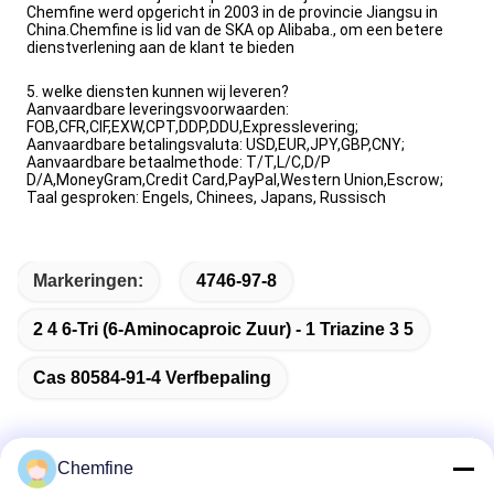
Chemfine werd opgericht in 2003 in de provincie Jiangsu in
China.Chemfine is lid van de SKA op Alibaba., om een betere
dienstverlening aan de klant te bieden
5. welke diensten kunnen wij leveren?
Aanvaardbare leveringsvoorwaarden:
FOB,CFR,CIF,EXW,CPT,DDP,DDU,Expresslevering;
Aanvaardbare betalingsvaluta: USD,EUR,JPY,GBP,CNY;
Aanvaardbare betaalmethode: T/T,L/C,D/P
D/A,MoneyGram,Credit Card,PayPal,Western Union,Escrow;
Taal gesproken: Engels, Chinees, Japans, Russisch
Markeringen:
4746-97-8
2 4 6-Tri (6-Aminocaproic Zuur) - 1 Triazine 3 5
Cas 80584-91-4 Verfbepaling
Chemfine