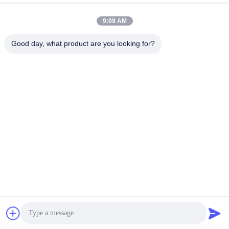
Snel contact
9:09 AM
Adres
Good day, what product are you looking for?
Zaal 924, Road van No.813 Yinxiu, Wuxi-Stad, Jiangsu,
China
Tel.
86- 510-82753588
E-mail
info@chemfineinternational.com
Privacybeleid
|
Sitemap
| De Goede Kwaliteit van China
Organische Chemieoplosmiddelen Leverancier. Copyright ©
2022-2026 Chemfine International Co., Ltd. . Alle rechten
voorbehoudena.