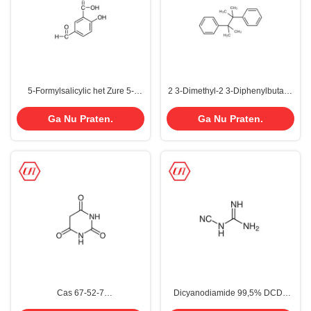
5-Formylsalicylic het Zure 5-
2 3-Dimethyl-2 3-Diphenylbutane
Formyl-2-Hydroxybenzoic Zuur
Initiatiefnemer CAS 1889-67-4
van CAS 616-76-2
Farmaceutische
Ga Nu Praten.
Ga Nu Praten.
Tussenpersonenproducten
Cas 67-52-7
Dicyanodiamide 99,5% DCDA
Barbituurmalonylurea
CAS 461-58-5