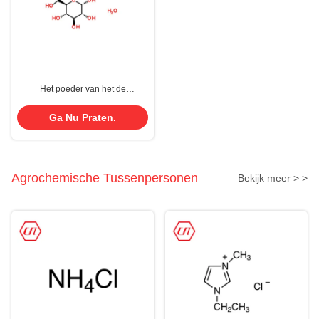
Het poeder van het de
druivesuikermonohydraat van
CAS 5996-10-1 C6H14O7 in
Ga Nu Praten.
voedsel
Agrochemische Tussenpersonen
Bekijk meer > >