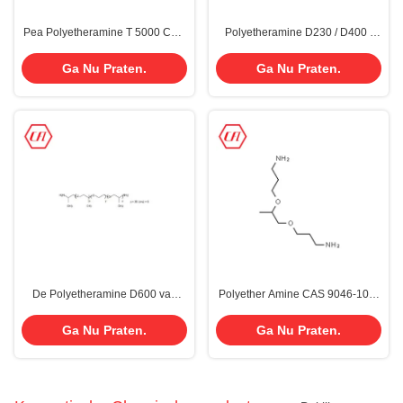
Pea Polyetheramine T 5000 CAS
Polyetheramine D230 / D400 /
64852-22-8 voor
D2000 / T403 / T5000 CAS 9046-
Polyurethaansysteem
10-0
Ga Nu Praten.
Ga Nu Praten.
De Polyetheramine D600 van
Polyether Amine CAS 9046-10-0
CAS 65605-36-9
voor Pu-Systeemwind Vane Wind
Blade CFL1000
Ga Nu Praten.
Ga Nu Praten.