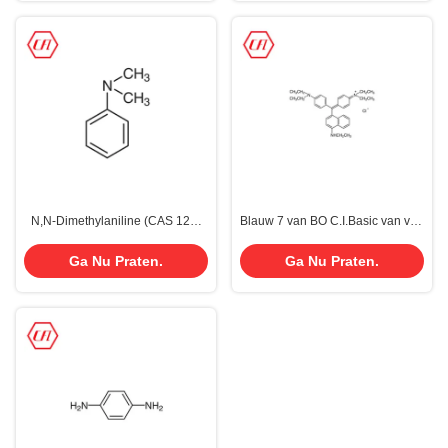
N,N-Dimethylaniline (CAS 121-
Blauw 7 van BO C.I.Basic van verf
69-7)
Acrylkleurstoffen voor Leerstof
Cas 2390-60-5
Ga Nu Praten.
Ga Nu Praten.