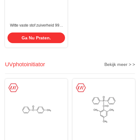
Witte vaste stof zuiverheid 99%
chemische tussenproducten P-
terfenyl CAS 92-94-4
Ga Nu Praten.
UVphotoinitiator
Bekijk meer > >