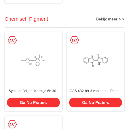
Chemisch Pigment
Bekijk meer > >
Symuler Briljant Karmijn 6b 300
CAS 482-89-3 van de het Poeder
350k-het Poederrood 57 Cas
Blauwe Laag van het
5281-04-9 van het Inktpigment
Indigopigment Katoenen 94%
Ga Nu Praten.
Ga Nu Praten.
Vatkleurstoffen