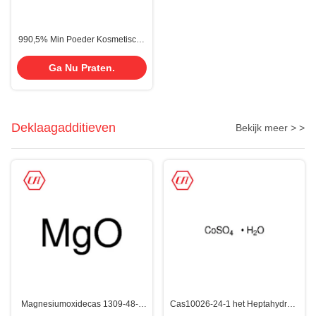
990,5% Min Poeder Kosmetische
levensmiddelen CAS 2216-51-5
Menthol Crystal L-Menthol
Ga Nu Praten.
Deklaagadditieven
Bekijk meer > >
Magnesiumoxidecas 1309-48-4
Cas10026-24-1 het Heptahydraat