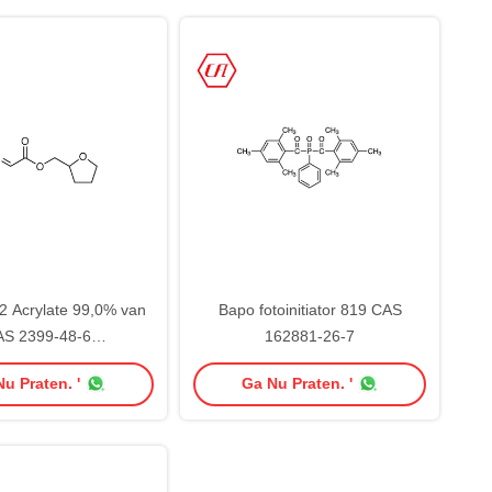
 Acrylate 99,0% van
Bapo fotoinitiator 819 CAS
AS 2399-48-6
162881-26-7
rahydrofurfuryl
u Praten. '
Ga Nu Praten. '
eidsthfa Monomeer