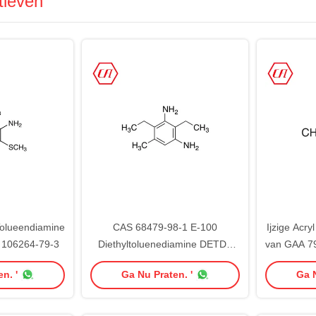
tieven
Tolueendiamine
CAS 68479-98-1 E-100
Ijzige Acry
106264-79-3
Diethyltoluenediamine DETDA
van GAA 79
coatingsadditieven
Verv
n. '
Ga Nu Praten. '
Ga N