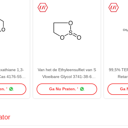
xathiane 1,3-
Van het de Ethyleensulfiet van S
99,5% TEP
 Cas 4176-55-0
Vloeibare Glycol 3741-38-6
Retar
Chemische Hulpagent
n. '
Ga Nu Praten. '
Ga N
ator