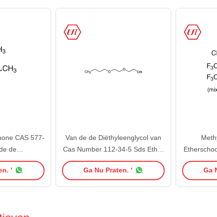
none CAS 577-
Van de de Diëthyleenglycol van
Methy
de de
Cas Number 112-34-5 Sds Ether
Etherschoo
personen van
2 van Monobutyl (2-
Schoonm
n. '
Ga Nu Praten. '
Ga N
yltoluene
Butoxyethoxy) Ethylalcohol
163702-0