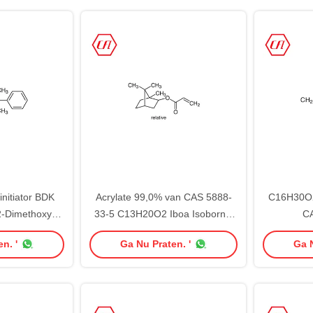
nitiator BDK
Acrylate 99,0% van CAS 5888-
C16H30O2
2-Dimethoxy-2-
33-5 C13H20O2 Iboa Isobornyl
C
ne 24650-42-8
Zuiverheid
Tet
n. '
Ga Nu Praten. '
Ga N
Zuiverh