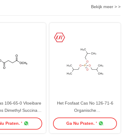
Bekijk meer > >
s 106-65-0 Vloeibare
Het Fosfaat Cas No 126-71-6
s Dimethyl Succinate
Organische
Organische
Chemieoplosmiddelen
u Praten. '
Ga Nu Praten. '
ieoplosmiddelen
C12H27O4P van TIBP Triisobutyl