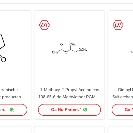
ktronische
1-Methoxy-2-Propyl Acetaatcas
Diethyl
 producten
108-65-6 de Methylether PGMEA
Sulfietche
elen CAS 126-
van de Propyleenglycol
n. '
Ga Nu Praten. '
Ga N
0