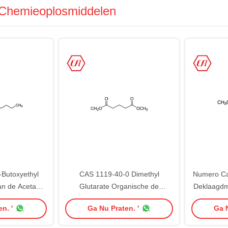
Chemieoplosmiddelen
Butoxyethyl
CAS 1119-40-0 Dimethyl
Numero Ca
n de Acetaat
Glutarate Organische de
Deklaagdm
 Chemie
Chemieoplosmiddelen van DMG
n. '
Ga Nu Praten. '
Ga N
Chem