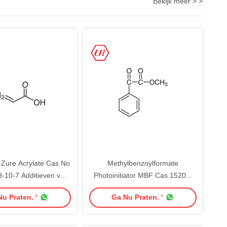
Bekijk meer > >
l Zure Acrylate Cas No
Methylbenzoylformate
-10-7 Additieven voor
Photoinitiator MBF Cas 15206-
en en Deklagen
55-0
u Praten. '
Ga Nu Praten. '