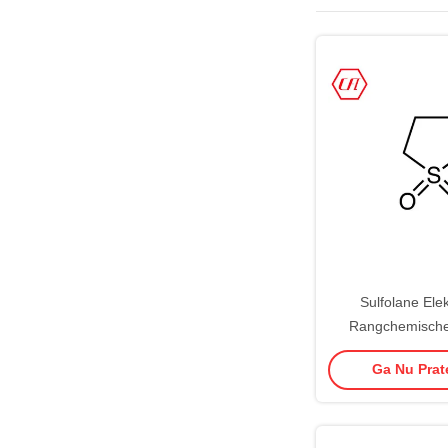
Sulfolane Ele
Rangchemische
99,5% Oplosmidd
Ga Nu Prate
33-