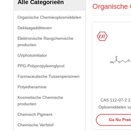
Alle Categorieën
Organische 
Organische Chemieoplosmiddelen
Deklaagadditieven
Elektronische Rangchemische
producten
UVphotoinitiator
PPG-Polypropyleenglycol
Farmaceutische Tussenpersonen
Polyetheramine
Kosmetische Chemische
CAS 112-07-2 2-
producten
Oplosmiddelen va
Organische
Chemisch Pigment
Ga Nu Prate
Chemische Verfstof