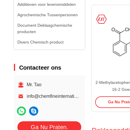
Additieven voor levensmiddelen
Agrochemische Tussenpersonen
Document Deklaagchemische
producten
Divers Chemisch product
Contacteer ons
2-Methylacetophe
Mr. Tao
16-2 Goe
info@chemfineinternational.com
Synthesentussen
Ga Nu Prate
Geuren 2-Acet
Ga Nu Praten.