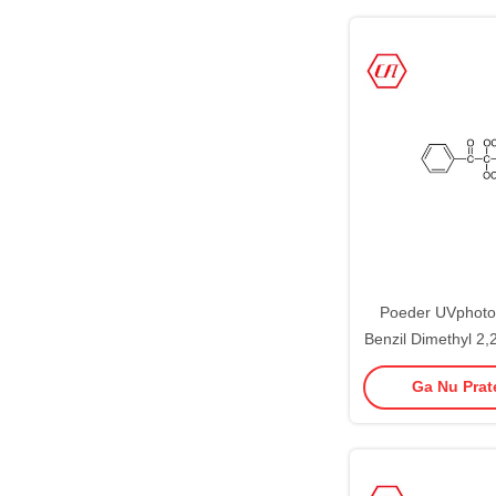
Poeder UVphotoi
Benzil Dimethyl 2,
Phenylacetopheno
Ga Nu Prate