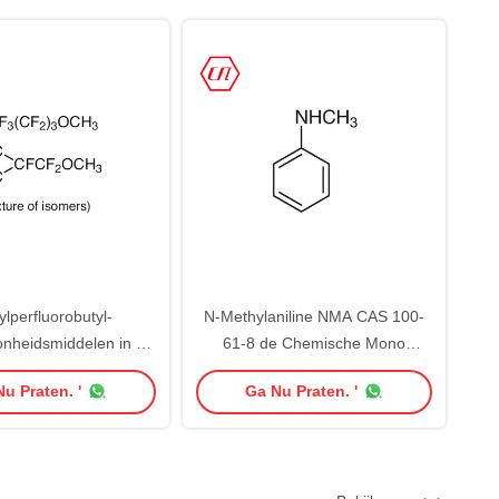
lperfluorobutyl-
N-Methylaniline NMA CAS 100-
nheidsmiddelen in de
61-8 de Chemische Mono
akende Agent CAS
Methylspanningsverhoger van
u Praten. '
Ga Nu Praten. '
8-7 van de Huidzorg
het Anilineoctaan