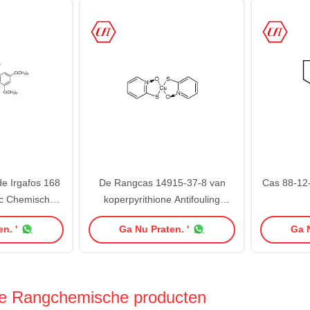
e Irgafos 168
De Rangcas 14915-37-8 van
Cas 88-12-
ic Chemische
koperpyrithione Antifouling
No 31570-04-4
Kosmetische het Met een laag
n. '
Ga Nu Praten. '
Ga N
bedekken Additieven
he Rangchemische producten